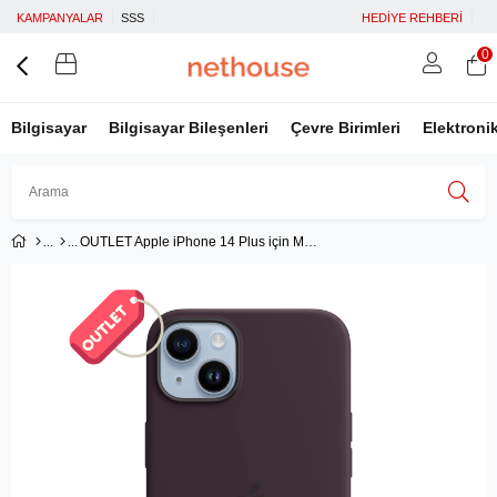
KAMPANYALAR
SSS
HEDİYE REHBERİ
0
Bilgisayar
Bilgisayar Bileşenleri
Çevre Birimleri
Elektroni
OUTLET Apple iPhone 14 Plus için MagSafe özellikli Silikon Kılıf - Elderberry ​​​​​​​
Üye Girişi
Üye Ol
Facebook İle Bağlan
Google İle Bağlan