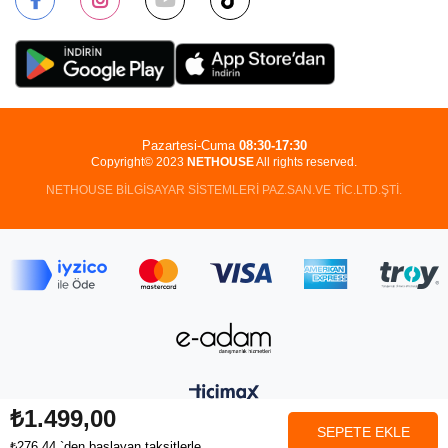
Pazartesi-Cuma
08:30-17:30
Copyright© 2023
NETHOUSE
All rights reserved.
NETHOUSE BİLGİSAYAR SİSTEMLERİ PAZ.SAN.VE TİC.LTD.ŞTİ.
₺1.499,00
₺276,44
`den başlayan taksitlerle