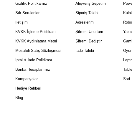
Gizlilik Politikamız
Alışveriş Sepetim
Powe
Sık Sorulanlar
Sipariş Takibi
Kulak
İletişim
Adreslerim
Robo
KVKK İşleme Politikası
Şifremi Unuttum
Yazıc
KVKK Aydınlatma Metni
Şifremi Değiştir
Gami
Mesafeli Satış Sözleşmesi
İade Talebi
Oyun
İptal & İade Politikası
Lapt
Banka Hesaplarımız
Table
Kampanyalar
Ssd
Hediye Rehberi
Blog