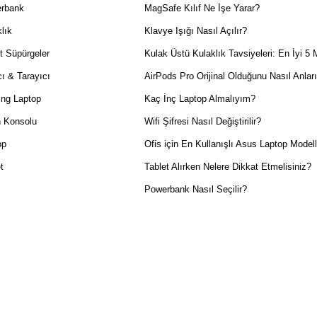
rbank
MagSafe Kılıf Ne İşe Yarar?
lık
Klavye Işığı Nasıl Açılır?
t Süpürgeler
Kulak Üstü Kulaklık Tavsiyeleri: En İyi 5 
ı & Tarayıcı
AirPods Pro Orijinal Olduğunu Nasıl Anlar
ng Laptop
Kaç İnç Laptop Almalıyım?
 Konsolu
Wifi Şifresi Nasıl Değiştirilir?
op
Ofis için En Kullanışlı Asus Laptop Modell
t
Tablet Alırken Nelere Dikkat Etmelisiniz?
Powerbank Nasıl Seçilir?