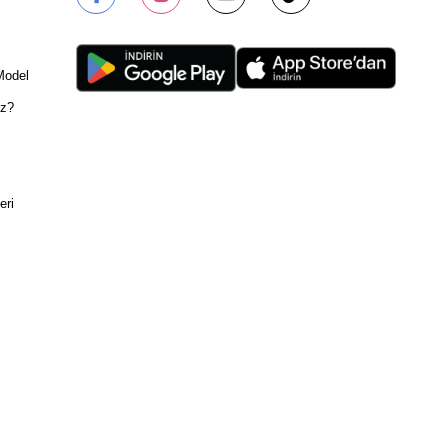
Model
ız?
eri