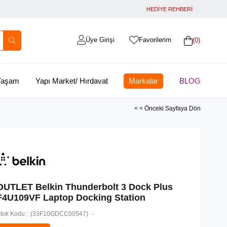
HEDİYE REHBERİ
Üye Girişi
Favorilerim
0
 Yaşam
Yapı Market/ Hırdavat
Markalar
BLOG
< < Önceki Sayfaya Dön
OUTLET Belkin Thunderbolt 3 Dock Plus
F4U109VF Laptop Docking Station
tok Kodu
(33F10GDCC00547)