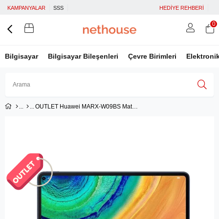
KAMPANYALAR
SSS
HEDİYE REHBERİ
0
Bilgisayar
Bilgisayar Bileşenleri
Çevre Birimleri
Elektroni
OUTLET Huawei MARX-W09BS Matepad Pro 10.8 6GB 128GB Tablet
Üye Girişi
Üye Ol
Facebook İle Bağlan
Google İle Bağlan