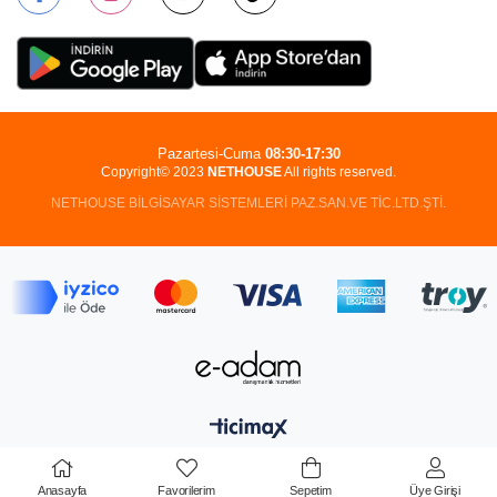
Pazartesi-Cuma
08:30-17:30
Copyright© 2023
NETHOUSE
All rights reserved.
NETHOUSE BİLGİSAYAR SİSTEMLERİ PAZ.SAN.VE TİC.LTD.ŞTİ.
Anasayfa
Favorilerim
Sepetim
Üye Girişi