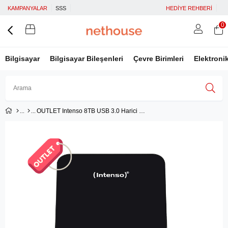
KAMPANYALAR
SSS
HEDİYE REHBERİ
0
Bilgisayar
Bilgisayar Bileşenleri
Çevre Birimleri
Elektroni
OUTLET Intenso 8TB USB 3.0 Harici Hardisk (Kutusuz)
Üye Girişi
Üye Ol
Facebook İle Bağlan
Google İle Bağlan