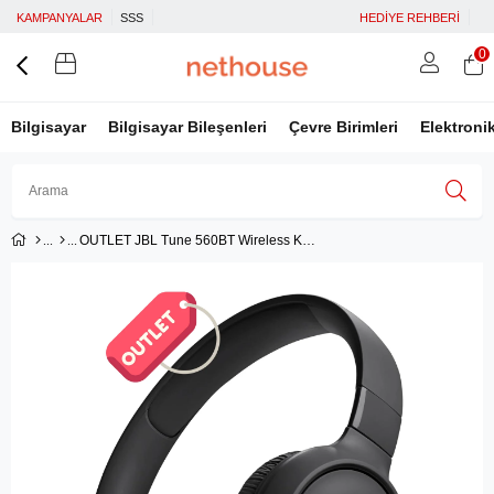
KAMPANYALAR
SSS
HEDİYE REHBERİ
0
Bilgisayar
Bilgisayar Bileşenleri
Çevre Birimleri
Elektroni
OUTLET JBL Tune 560BT Wireless Kulaklık, CT OE - Siyah
Üye Girişi
Üye Ol
Facebook İle Bağlan
Google İle Bağlan