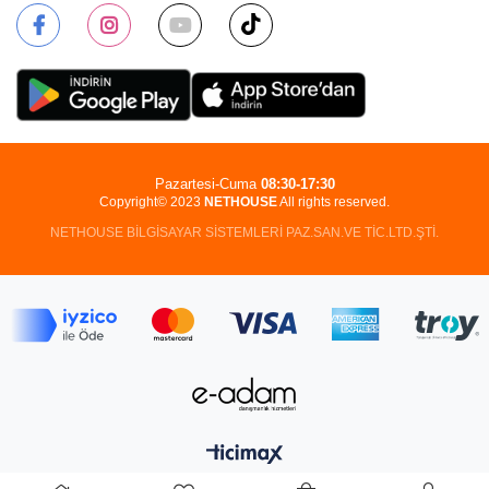
Pazartesi-Cuma
08:30-17:30
Copyright© 2023
NETHOUSE
All rights reserved.
NETHOUSE BİLGİSAYAR SİSTEMLERİ PAZ.SAN.VE TİC.LTD.ŞTİ.