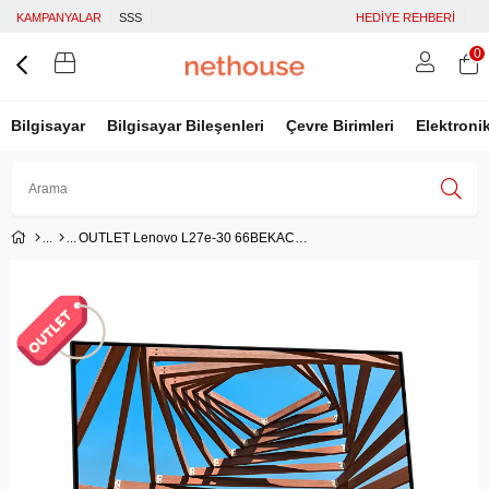
KAMPANYALAR
SSS
HEDİYE REHBERİ
0
Bilgisayar
Bilgisayar Bileşenleri
Çevre Birimleri
Elektroni
OUTLET Lenovo L27e-30 66BEKAC2TK 27'' 4 ms Full HD FreeSync IPS Monitör
Üye Girişi
Üye Ol
Facebook İle Bağlan
Google İle Bağlan