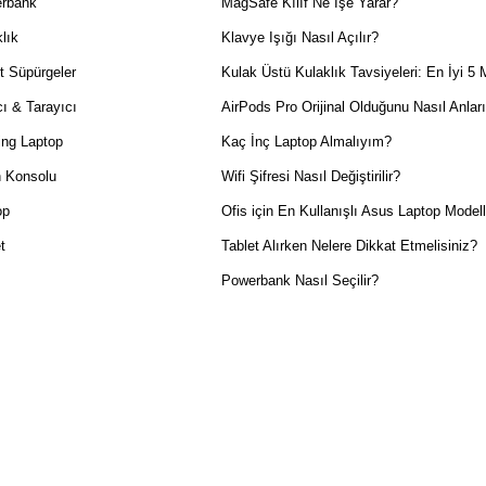
rbank
MagSafe Kılıf Ne İşe Yarar?
lık
Klavye Işığı Nasıl Açılır?
t Süpürgeler
Kulak Üstü Kulaklık Tavsiyeleri: En İyi 5 
ı & Tarayıcı
AirPods Pro Orijinal Olduğunu Nasıl Anlar
ng Laptop
Kaç İnç Laptop Almalıyım?
 Konsolu
Wifi Şifresi Nasıl Değiştirilir?
op
Ofis için En Kullanışlı Asus Laptop Modell
t
Tablet Alırken Nelere Dikkat Etmelisiniz?
Powerbank Nasıl Seçilir?