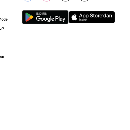
Model
ız?
eri