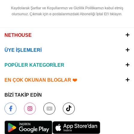
Kaydolarak Şartlar ve Koşullarımızı ve Gizlilik Politikamızı kabul etmiş
olursunuz.
Çıkmak için e-postalarımızdaki Aboneliği İptal Et’i tıklayın.
NETHOUSE
ÜYE İŞLEMLERİ
POPÜLER KATEGORİLER
EN ÇOK OKUNAN BLOGLAR ❤️
BİZİ TAKİP EDİN