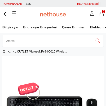
KAMPANYALAR
SSS
HEDİYE REHBERİ
0
Bilgisayar
Bilgisayar Bileşenleri
Çevre Birimleri
Elektroni
OUTLET Microsoft Py9-00015 Wireless Desktop 850 Türkçe Q Kablosuz Klavye
Üye Girişi
Üye Ol
Facebook İle Bağlan
Google İle Bağlan