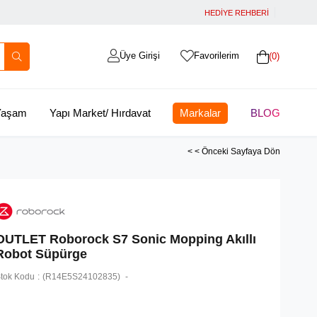
HEDİYE REHBERİ
Üye Girişi
Favorilerim
0
 Yaşam
Yapı Market/ Hırdavat
Markalar
BLOG
< < Önceki Sayfaya Dön
OUTLET Roborock S7 Sonic Mopping Akıllı
Robot Süpürge
tok Kodu
(R14E5S24102835)