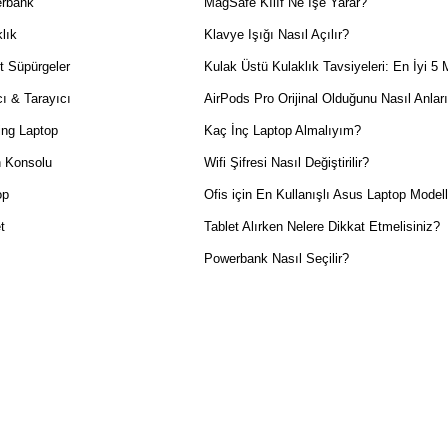
rbank
MagSafe Kılıf Ne İşe Yarar?
lık
Klavye Işığı Nasıl Açılır?
t Süpürgeler
Kulak Üstü Kulaklık Tavsiyeleri: En İyi 5 
ı & Tarayıcı
AirPods Pro Orijinal Olduğunu Nasıl Anlar
ng Laptop
Kaç İnç Laptop Almalıyım?
 Konsolu
Wifi Şifresi Nasıl Değiştirilir?
op
Ofis için En Kullanışlı Asus Laptop Modell
t
Tablet Alırken Nelere Dikkat Etmelisiniz?
Powerbank Nasıl Seçilir?