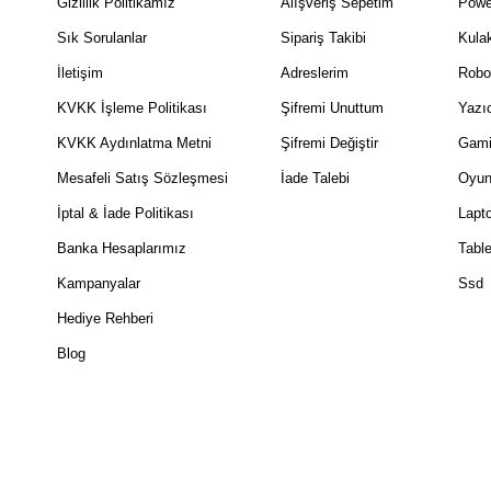
Gizlilik Politikamız
Alışveriş Sepetim
Powe
Sık Sorulanlar
Sipariş Takibi
Kulak
İletişim
Adreslerim
Robo
KVKK İşleme Politikası
Şifremi Unuttum
Yazıc
KVKK Aydınlatma Metni
Şifremi Değiştir
Gami
Mesafeli Satış Sözleşmesi
İade Talebi
Oyun
İptal & İade Politikası
Lapt
Banka Hesaplarımız
Table
Kampanyalar
Ssd
Hediye Rehberi
Blog