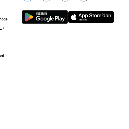
Model
ız?
eri