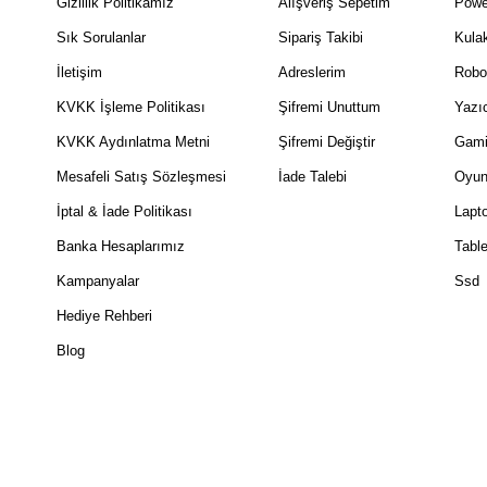
Gizlilik Politikamız
Alışveriş Sepetim
Powe
Sık Sorulanlar
Sipariş Takibi
Kulak
İletişim
Adreslerim
Robo
KVKK İşleme Politikası
Şifremi Unuttum
Yazıc
KVKK Aydınlatma Metni
Şifremi Değiştir
Gami
Mesafeli Satış Sözleşmesi
İade Talebi
Oyun
İptal & İade Politikası
Lapt
Banka Hesaplarımız
Table
Kampanyalar
Ssd
Hediye Rehberi
Blog