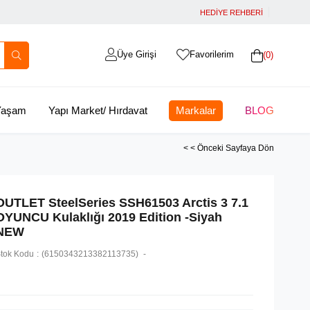
HEDİYE REHBERİ
Üye Girişi
Favorilerim
0
 Yaşam
Yapı Market/ Hırdavat
Markalar
BLOG
< < Önceki Sayfaya Dön
OUTLET SteelSeries SSH61503 Arctis 3 7.1
OYUNCU Kulaklığı 2019 Edition -Siyah
NEW
tok Kodu
(6150343213382113735)