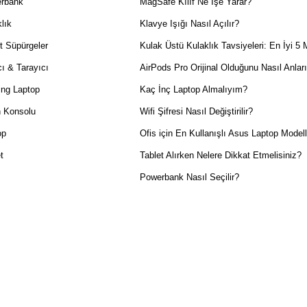
rbank
MagSafe Kılıf Ne İşe Yarar?
lık
Klavye Işığı Nasıl Açılır?
t Süpürgeler
Kulak Üstü Kulaklık Tavsiyeleri: En İyi 5 
ı & Tarayıcı
AirPods Pro Orijinal Olduğunu Nasıl Anlar
ng Laptop
Kaç İnç Laptop Almalıyım?
 Konsolu
Wifi Şifresi Nasıl Değiştirilir?
op
Ofis için En Kullanışlı Asus Laptop Modell
t
Tablet Alırken Nelere Dikkat Etmelisiniz?
Powerbank Nasıl Seçilir?