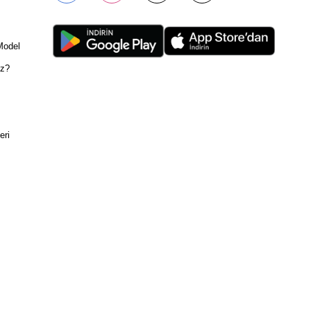
Model
ız?
eri