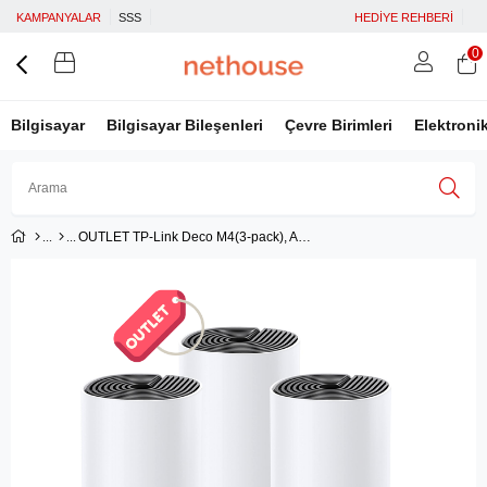
KAMPANYALAR
SSS
HEDİYE REHBERİ
0
Bilgisayar
Bilgisayar Bileşenleri
Çevre Birimleri
Elektroni
OUTLET TP-Link Deco M4(3-pack), AC1200 Mbps Tüm Ev Mesh Wi-Fi Sistemi
Üye Girişi
Üye Ol
Facebook İle Bağlan
Google İle Bağlan