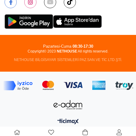
Pazartesi-Cuma
08:30-17:30
Copyright© 2023
NETHOUSE
All rights reserved.
NETHOUSE BİLGİSAYAR SİSTEMLERİ PAZ.SAN.VE TİC.LTD.ŞTİ.