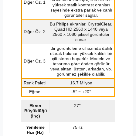
Diğer Öz. 1
yüksek statik kontrast oranları
sayesinde ekstra parlak ve canlı
görüntüler sağlar.
Bu Philips ekranlar, CrystalClear,
Quad HD 2560 x 1440 veya
Diğer Öz. 2
2560 x 1080 piksel görüntüler
sunar.
Bir görüntüleme cihazında dahili
olarak bulunan yüksek kaliteli bir
çift stereo hoparlör. Modele ve
Diğer Öz. 3
tasarıma göre önden görünür
veya alttan, üstten, arkadan, vb.
görünmez şekilde olabilir.
Renk Paleti
16.7 Milyon
Eğme
-5° ~ +20°
Ekran
27''
Büyüklüğü
(İnç)
Yenileme
75Hz
Hızı (Hz)