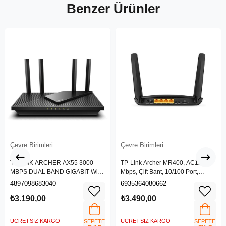
Benzer Ürünler
Çevre Birimleri
Çevre Birimleri
TP-LINK ARCHER AX55 3000
TP-Link Archer MR400, AC1200
MBPS DUAL BAND GIGABIT Wi-Fi
Mbps, Çift Bant, 10/100 Port,
6 ROUTER
4G/3G SIM Yuvası, Kablosuz 4G
4897098683040
6935364080662
LTE Router
₺3.190,00
₺3.490,00
ÜCRETSIZ KARGO
ÜCRETSIZ KARGO
SEPETE
SEPETE