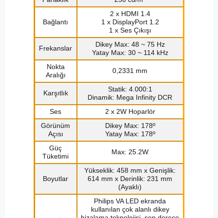
2 x HDMI 1.4
Bağlantı
1 x DisplayPort 1.2
1 x Ses Çıkışı
Dikey Max: 48 ~ 75 Hz
Frekanslar
Yatay Max: 30 ~ 114 kHz
Nokta
0,2331 mm
Aralığı
Statik: 4.000:1
Karşıtlık
Dinamik: Mega Infinity DCR
Ses
2 x 2W Hoparlör
Görünüm
Dikey Max: 178º
Açısı
Yatay Max: 178º
Güç
Max: 25.2W
Tüketimi
Yükseklik: 458 mm x Genişlik:
Boyutlar
614 mm x Derinlik: 231 mm
(Ayaklı)
Philips VA LED ekranda
kullanılan çok alanlı dikey
hizalama teknolojisi, son derece