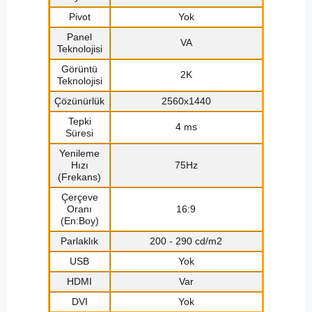
Pivot
Yok
Panel
VA
Teknolojisi
Görüntü
2K
Teknolojisi
Çözünürlük
2560x1440
Tepki
4 ms
Süresi
Yenileme
Hızı
75Hz
(Frekans)
Çerçeve
Oranı
16:9
(En:Boy)
Parlaklık
200 - 290 cd/m2
USB
Yok
HDMI
Var
DVI
Yok