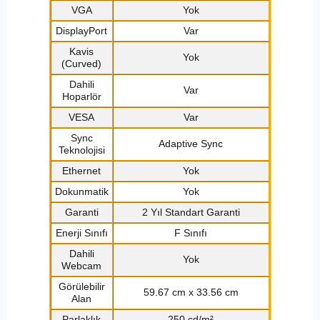
VGA
Yok
DisplayPort
Var
Kavis
Yok
(Curved)
Dahili
Var
Hoparlör
VESA
Var
Sync
Adaptive Sync
Teknolojisi
Ethernet
Yok
Dokunmatik
Yok
Garanti
2 Yıl Standart Garanti
Enerji Sınıfı
F Sınıfı
Dahili
Yok
Webcam
Görülebilir
59.67 cm x 33.56 cm
Alan
Parlaklık
250 cd/m²