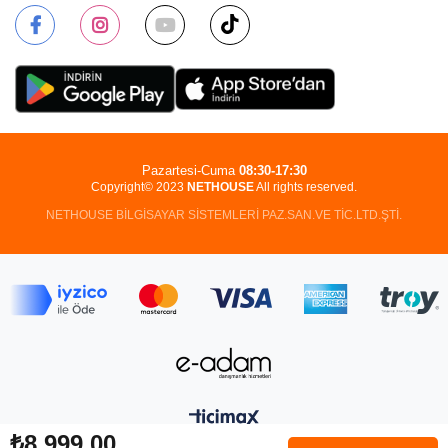
Pazartesi-Cuma
08:30-17:30
Copyright© 2023
NETHOUSE
All rights reserved.
NETHOUSE BİLGİSAYAR SİSTEMLERİ PAZ.SAN.VE TİC.LTD.ŞTİ.
₺8.999,00