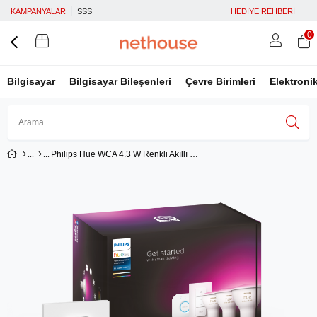
KAMPANYALAR
SSS
HEDİYE REHBERİ
0
Bilgisayar
Bilgisayar Bileşenleri
Çevre Birimleri
Elektroni
Philips Hue WCA 4.3 W Renkli Akıllı Led Ampul Başlangıç Seti 3'lü Kumandalı, GU10 Spot Bluetooth Özellikli
Üye Girişi
Üye Ol
Facebook İle Bağlan
Google İle Bağlan