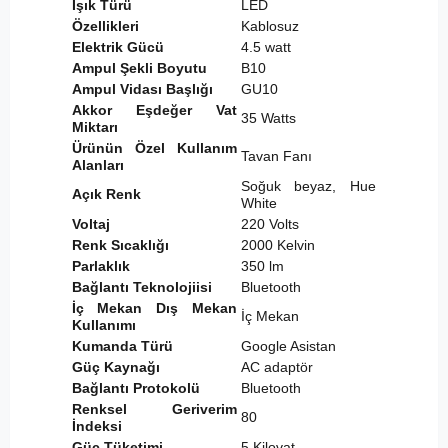
Işık Türü
LED
Özellikleri
Kablosuz
Elektrik Gücü
4.5 watt
Ampul Şekli Boyutu
B10
Ampul Vidası Başlığı
GU10
Akkor Eşdeğer Vat
35 Watts
Miktarı
Ürünün Özel Kullanım
Tavan Fanı
Alanları
Soğuk beyaz, Hue
Açık Renk
White
Voltaj
220 Volts
Renk Sıcaklığı
2000 Kelvin
Parlaklık
350 lm
Bağlantı Teknolojiisi
Bluetooth
İç Mekan Dış Mekan
İç Mekan
Kullanımı
Kumanda Türü
Google Asistan
Güç Kaynağı
AC adaptör
Bağlantı Protokolü
Bluetooth
Renksel Geriverim
80
İndeksi
Güç Tüketimi
5 Kilovat