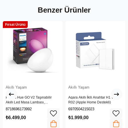
Benzer Ürünler
Fırsat Ürünü
Akıllı Yaşam
Akıllı Yaşam
Philips Hue GO V2 Taşınabilir
Aqara Akıllı İkili Anahtar H1 WRS-
Akıllı Led Masa Lambası,
R02 (Apple Home Destekli)
Bluetooth Özellikli, Beyaz ve
8718696173992
6970504215023
Renkli
₺6.499,00
₺1.999,00