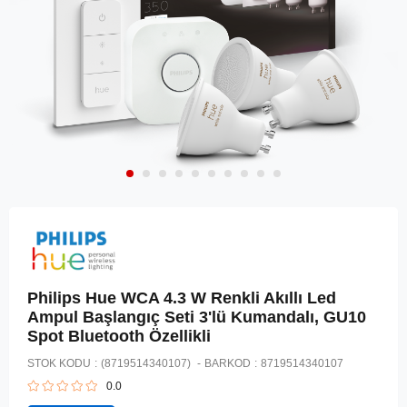
Philips Hue WCA 4.3 W Renkli Akıllı Led
Ampul Başlangıç Seti 3'lü Kumandalı, GU10
Spot Bluetooth Özellikli
STOK KODU
(8719514340107)
BARKOD
:
8719514340107
0.0