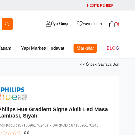
HEDİYE REHBERİ
Üye Girişi
Favorilerim
0
 Yaşam
Yapı Market/ Hırdavat
Markalar
BLOG
< < Önceki Sayfaya Dön
Philips Hue Gradient Signe Akıllı Led Masa
Lambası, Siyah
tok Kodu
(8718696176245)
BARKOD
:
8718696176245
0.0