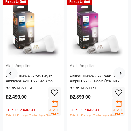
Fırsat Ürünü
Fırsat Ürünü
Akıllı Ampuller
Akıllı Ampuller
Philips HueWA 8-75W Beyaz
Philips HueWA 75w Renkli Akıllı
Ambiyans Akıllı E27 Led Ampul
Ampul E27 Bluetooth Özellikli -
Bluetooth Özellikli -
929002468801
8719514291119
8719514291171
929002468401
₺2.499,00
₺2.899,00
ÜCRETSIZ KARGO
ÜCRETSIZ KARGO
SEPETE
SEPETE
EKLE
EKLE
Tahmini Kargoya Teslim: Aynı Gün
Tahmini Kargoya Teslim: Aynı Gün