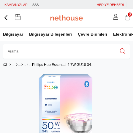
KAMPANYALAR
SSS
HEDİYE REHBERİ
0
Bilgisayar
Bilgisayar Bileşenleri
Çevre Birimleri
Elektroni
Philips Hue Essential 4.7W GU10 345 Lumen Renkli Akıllı Spot Ampul
Üye Girişi
Üye Ol
Facebook İle Bağlan
Google İle Bağlan