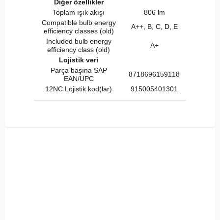
Diğer özellikler
Toplam ışık akışı
806 lm
Compatible bulb energy
A++, B, C, D, E
efficiency classes (old)
Included bulb energy
A+
efficiency class (old)
Lojistik veri
Parça başına SAP
8718696159118
EAN/UPC
12NC Lojistik kod(lar)
915005401301