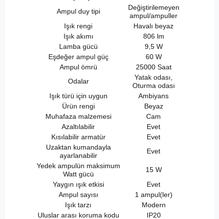
Değiştirilemeyen
Ampul duy tipi
ampul/ampuller
Işık rengi
Havalı beyaz
Işık akımı
806 lm
Lamba gücü
9,5 W
Eşdeğer ampul güç
60 W
Ampul ömrü
25000 Saat
Yatak odası,
Odalar
Oturma odası
Işık türü için uygun
Ambiyans
Ürün rengi
Beyaz
Muhafaza malzemesi
Cam
Azaltılabilir
Evet
Kısılabilir armatür
Evet
Uzaktan kumandayla
Evet
ayarlanabilir
Yedek ampulün maksimum
15 W
Watt gücü
Yaygın ışık etkisi
Evet
Ampul sayısı
1 ampul(ler)
Işık tarzı
Modern
Uluslar arası koruma kodu
IP20