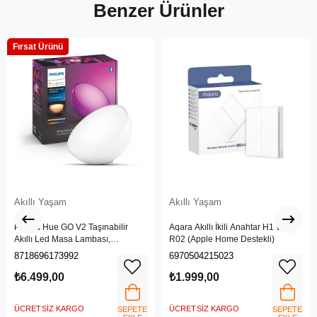
Benzer Ürünler
Fırsat Ürünü
Akıllı Yaşam
Akıllı Yaşam
Philips Hue GO V2 Taşınabilir
Aqara Akıllı İkili Anahtar H1 WRS-
Akıllı Led Masa Lambası,
R02 (Apple Home Destekli)
Bluetooth Özellikli, Beyaz ve
8718696173992
6970504215023
Renkli
₺6.499,00
₺1.999,00
ÜCRETSIZ KARGO
ÜCRETSIZ KARGO
SEPETE
SEPETE