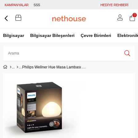
KAMPANYALAR
SSS
HEDİYE REHBERİ
0
Bilgisayar
Bilgisayar Bileşenleri
Çevre Birimleri
Elektroni
Philips Wellner Hue Masa Lambası White 915005401301
Üye Girişi
Üye Ol
Facebook İle Bağlan
Google İle Bağlan