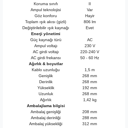
Koruma sınıfı
II
Ampul teknolojisi
Var
Göz konforu
Hayir
Toplam ışık akısı (gizli)
806 lm
Değiştirilebilir ışık kaynağı
Evet
Enerji yönetimi
Güç kaynağı türü
AC
Ampul voltajı
230 V
AC girdi voltajı
220-240 V
AC girdi frekansı
50 - 60 Hz
Ağırlık & boyutlar
Kablo uzunluğu
1,5 m
Genişlik
268 mm
Derinlik
268 mm
Yükseklik
192 mm
Uzunluk
268 mm
Ağırlık
1,42 kg
Ambalajlama bilgisi
Ambalaj genişliği
208 mm
Ambalaj derinliği
288 mm
Ambalaj yüksekliği
312 mm