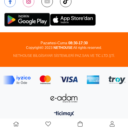
Pazartesi-Cuma
08:30-17:30
Copyright© 2023
NETHOUSE
All rights reserved.
NETHOUSE BİLGİSAYAR SİSTEMLERİ PAZ.SAN.VE TİC.LTD.ŞTİ.