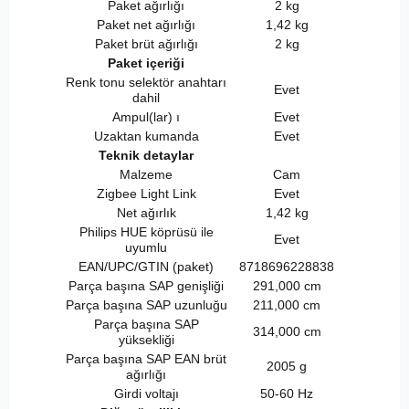
Paket ağırlığı
2 kg
Paket net ağırlığı
1,42 kg
Paket brüt ağırlığı
2 kg
Paket içeriği
Renk tonu selektör anahtarı
Evet
dahil
Ampul(lar) ı
Evet
Uzaktan kumanda
Evet
Teknik detaylar
Malzeme
Cam
Zigbee Light Link
Evet
Net ağırlık
1,42 kg
Philips HUE köprüsü ile
Evet
uyumlu
EAN/UPC/GTIN (paket)
8718696228838
Parça başına SAP genişliği
291,000 cm
Parça başına SAP uzunluğu
211,000 cm
Parça başına SAP
314,000 cm
yüksekliği
Parça başına SAP EAN brüt
2005 g
ağırlığı
Girdi voltajı
50-60 Hz