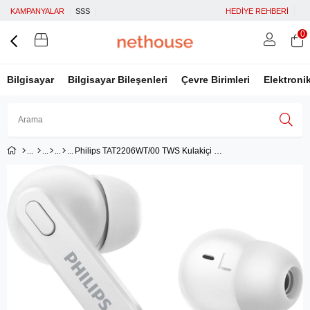
KAMPANYALAR
SSS
HEDİYE REHBERİ
0
Bilgisayar
Bilgisayar Bileşenleri
Çevre Birimleri
Elektroni
Philips TAT2206WT/00 TWS Kulakiçi Kulaklık - Beyaz
Üye Girişi
Üye Ol
Facebook İle Bağlan
Google İle Bağlan