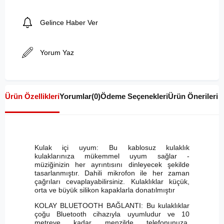
Gelince Haber Ver
Yorum Yaz
Ürün Özellikleri
Yorumlar
(0)
Ödeme Seçenekleri
Ürün Önerileri
Kulak içi uyum: Bu kablosuz kulaklık
kulaklarınıza mükemmel uyum sağlar -
müziğinizin her ayrıntısını dinleyecek şekilde
tasarlanmıştır. Dahili mikrofon ile her zaman
çağrıları cevaplayabilirsiniz. Kulaklıklar küçük,
orta ve büyük silikon kapaklarla donatılmıştır
KOLAY BLUETOOTH BAĞLANTI: Bu kulaklıklar
çoğu Bluetooth cihazıyla uyumludur ve 10
metreye kadar menzilde telefonunuza,