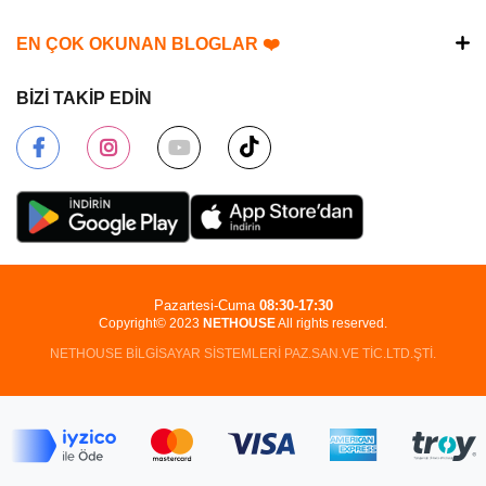
EN ÇOK OKUNAN BLOGLAR ❤️
BİZİ TAKİP EDİN
Pazartesi-Cuma
08:30-17:30
Copyright© 2023
NETHOUSE
All rights reserved.
NETHOUSE BİLGİSAYAR SİSTEMLERİ PAZ.SAN.VE TİC.LTD.ŞTİ.