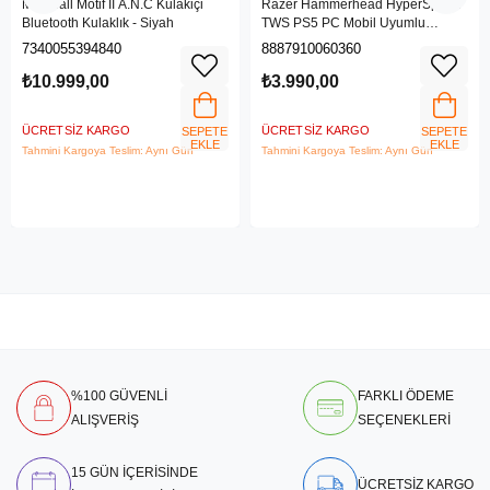
Marshall Motif II A.N.C Kulakiçi
Razer Hammerhead HyperSpeed
Bluetooth Kulaklık - Siyah
TWS PS5 PC Mobil Uyumlu
Kablosuz Gaming Kulaklık RZ12-
7340055394840
8887910060360
03820300-R3G1
₺10.999,00
₺3.990,00
ÜCRETSIZ KARGO
ÜCRETSIZ KARGO
SEPETE
SEPETE
EKLE
EKLE
Tahmini Kargoya Teslim: Aynı Gün
Tahmini Kargoya Teslim: Aynı Gün
%100 GÜVENLİ
FARKLI ÖDEME
ALIŞVERİŞ
SEÇENEKLERİ
15 GÜN İÇERİSİNDE
ÜCRETSİZ KARGO