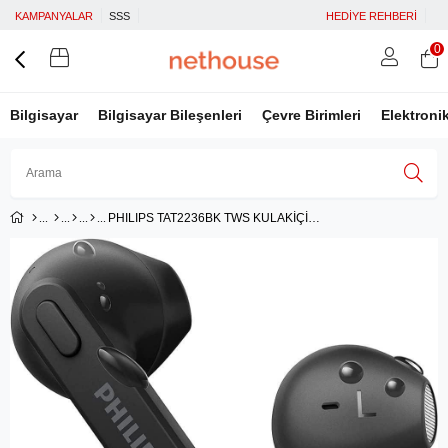
KAMPANYALAR
SSS
HEDİYE REHBERİ
0
Bilgisayar
Bilgisayar Bileşenleri
Çevre Birimleri
Elektroni
PHILIPS TAT2236BK TWS KULAKİÇİ KULAKLIK SİYAH
Üye Girişi
Üye Ol
Facebook İle Bağlan
Google İle Bağlan