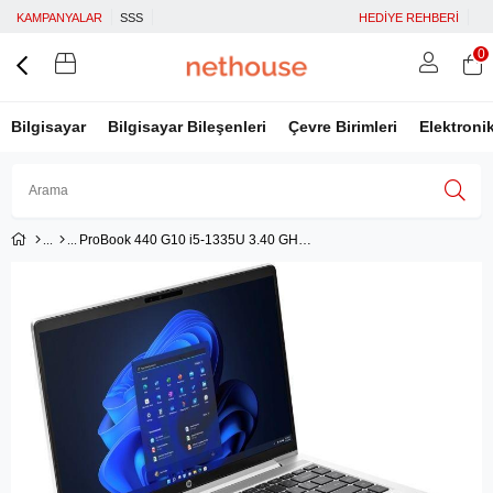
KAMPANYALAR
SSS
HEDİYE REHBERİ
0
Bilgisayar
Bilgisayar Bileşenleri
Çevre Birimleri
Elektroni
ProBook 440 G10 i5-1335U 3.40 GHz 14 8GB 512GB SSD
Üye Girişi
Üye Ol
Facebook İle Bağlan
Google İle Bağlan