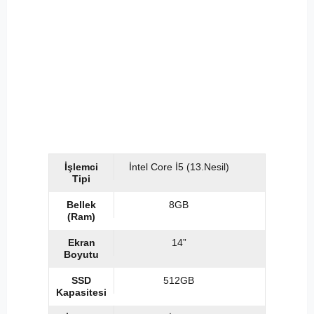
İşlemci
İntel Core İ5 (13.Nesil)
Tipi
Bellek
8GB
(Ram)
Ekran
14”
Boyutu
SSD
512GB
Kapasitesi