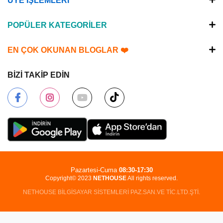
ÜYE İŞLEMLERİ
POPÜLER KATEGORİLER
EN ÇOK OKUNAN BLOGLAR ❤️
BİZİ TAKİP EDİN
Pazartesi-Cuma
08:30-17:30
Copyright© 2023
NETHOUSE
All rights reserved.
NETHOUSE BİLGİSAYAR SİSTEMLERİ PAZ.SAN.VE TİC.LTD.ŞTİ.