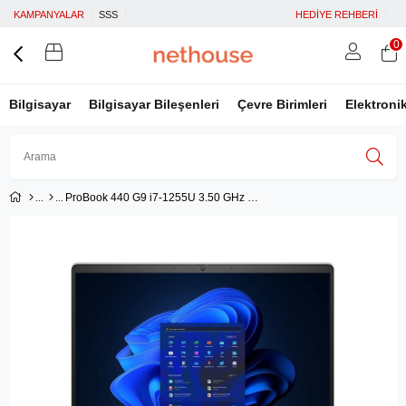
KAMPANYALAR
SSS
HEDİYE REHBERİ
0
Bilgisayar
Bilgisayar Bileşenleri
Çevre Birimleri
Elektroni
ProBook 440 G9 i7-1255U 3.50 GHz 14 16GB 1TB
Üye Girişi
Üye Ol
Facebook İle Bağlan
Google İle Bağlan