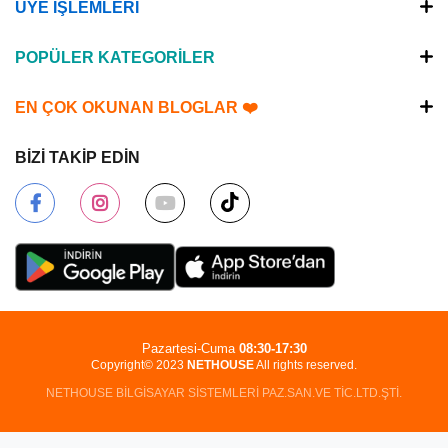
ÜYE İŞLEMLERİ
POPÜLER KATEGORİLER
EN ÇOK OKUNAN BLOGLAR ❤️
BİZİ TAKİP EDİN
Pazartesi-Cuma
08:30-17:30
Copyright© 2023
NETHOUSE
All rights reserved.
NETHOUSE BİLGİSAYAR SİSTEMLERİ PAZ.SAN.VE TİC.LTD.ŞTİ.