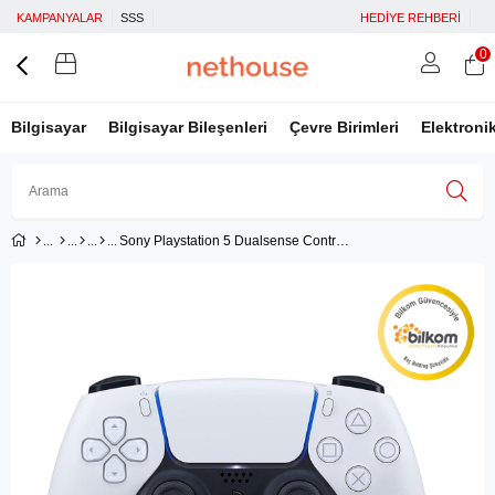
KAMPANYALAR
SSS
HEDİYE REHBERİ
0
Bilgisayar
Bilgisayar Bileşenleri
Çevre Birimleri
Elektroni
Sony Playstation 5 Dualsense Controller Beyaz (Bilkom Garantili)
Üye Girişi
Üye Ol
Facebook İle Bağlan
Google İle Bağlan