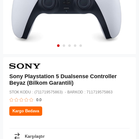
Sony Playstation 5 Dualsense Controller
Beyaz (Bilkom Garantili)
STOK KODU
(711719575863)
BARKOD
:
711719575863
0.0
Kargo Bedava
Karşılaştır