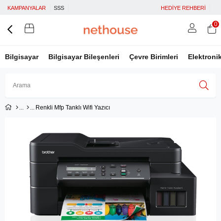
KAMPANYALAR
SSS
HEDİYE REHBERİ
0
Bilgisayar
Bilgisayar Bileşenleri
Çevre Birimleri
Elektroni
Renkli Mfp Tanklı Wifi Yazıcı
Üye Girişi
Üye Ol
Facebook İle Bağlan
Google İle Bağlan