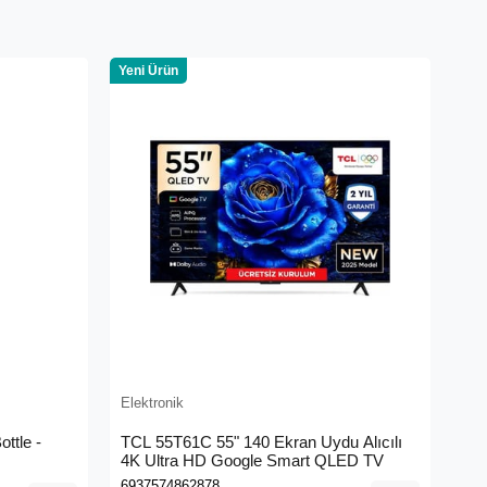
Yeni Ürün
Elektronik
ttle -
TCL 55T61C 55" 140 Ekran Uydu Alıcılı
4K Ultra HD Google Smart QLED TV
6937574862878