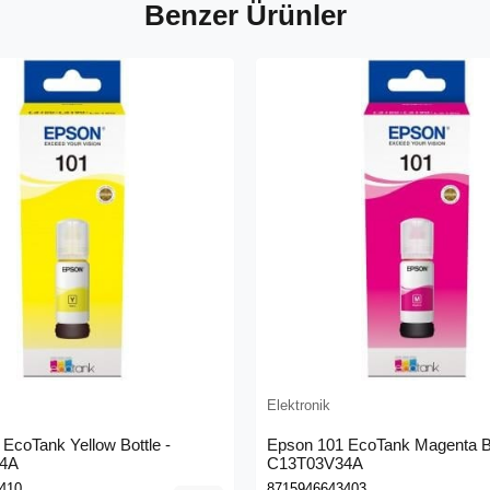
Benzer Ürünler
Elektronik
EcoTank Yellow Bottle -
Epson 101 EcoTank Magenta Bo
4A
C13T03V34A
410
8715946643403