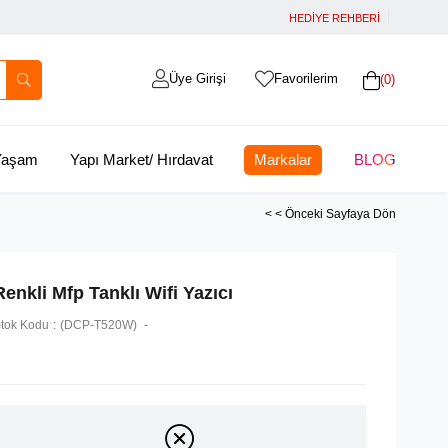
HEDİYE REHBERİ
Üye Girişi
Favorilerim
0
 Yaşam
Yapı Market/ Hırdavat
Markalar
BLOG
< < Önceki Sayfaya Dön
Renkli Mfp Tanklı Wifi Yazıcı
tok Kodu
(DCP-T520W)