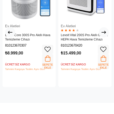
Ev Aletleri
Ev Aletleri
★
★
★
★
★
Levoit Core 300S Pro Akıllı Hava
Levoit Vital 200S Pro Akıllı Gerçek
Temizleme Cihazı
HEPA Hava Temizleme Cihazı
810123670307
810123670420
₺8.999,00
₺15.499,00
ÜCRETSIZ KARGO
ÜCRETSIZ KARGO
SEPETE
SEPETE
EKLE
EKLE
Tahmini Kargoya Teslim: Aynı Gün
Tahmini Kargoya Teslim: Aynı Gün