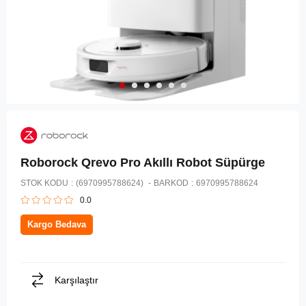
Roborock Qrevo Pro Akıllı Robot Süpürge
STOK KODU
(6970995788624)
BARKOD
:
6970995788624
0.0
Kargo Bedava
Karşılaştır