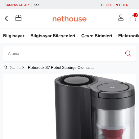
KAMPANYALAR
SSS
HEDİYE REHBERİ
0
Bilgisayar
Bilgisayar Bileşenleri
Çevre Birimleri
Elektroni
Roborock S7 Robot Süpürge Otomatik Çöp Boşaltma Haznesi Siyah
Üye Girişi
Üye Ol
Facebook İle Bağlan
Google İle Bağlan