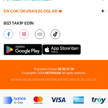
EN ÇOK OKUNAN BLOGLAR ❤️
BİZİ TAKİP EDİN
Pazartesi-Cuma
08:30-17:30
Copyright© 2023
NETHOUSE
All rights reserved.
NETHOUSE BİLGİSAYAR SİSTEMLERİ PAZ.SAN.VE TİC.LTD.ŞTİ.