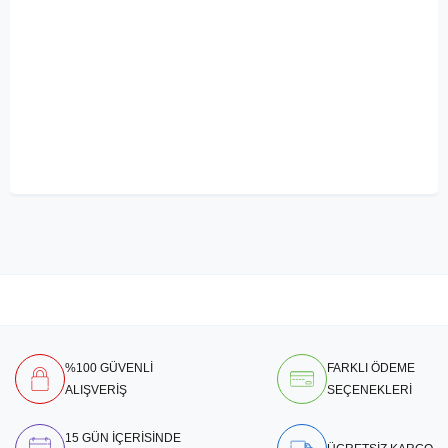
%100 GÜVENLİ
FARKLI ÖDEME
ALIŞVERİŞ
SEÇENEKLERİ
15 GÜN İÇERİSİNDE