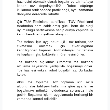
haznesini otomatik olarak boşaltır ve altı haftaya
kadar toz depolayabilir2. Robot süpürge
kullanımı artık sadece pratik değil, aynı zamanda
dahiyane derecede rahattır.
Çift TÜV Rheinland sertifikası: TÜV Rheinland
tarafından hem sabit emiş gücü hem de alerji
uyumluluğu sertifikasına sahip dünya çapında ilk
kendi kendine boşaltma istasyonu.
Toz torbası için uygundur: 1,8 l toz torbası, toz
çıkmasını önlemek için çıkarıldığında
kendiliğinden kapanır. Antibakteriyel bir tabaka
ile kaplanmıştır, bakterilerin üremesini önler.
Toz haznesi algılama: Otomatik toz haznesi
algılama sayesinde yanlışlıkla boşalmayı önler.
Toz haznesi yoksa, robot boşaltılmaz. Bu kadar
kolay.
Akıllı toz toplama: Toz toplama için akıllı
algoritmalar tahliyeyi kullanıma göre ayarlar ve
boşaltmayı mümkün olduğunca sorunsuz hale
getirir. Boşaltma işlemi uygulamada herhangi bir
zamanda kontrol edilebilir.