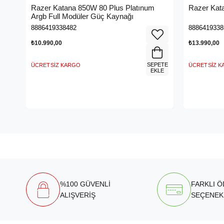
Razer Katana 850W 80 Plus Platınum
Razer Kat
Argb Full Modüler Güç Kaynağı
8886419338482
8886419338
₺10.990,00
₺13.990,00
SEPETE
ÜCRETSIZ KARGO
ÜCRETSIZ 
EKLE
%100 GÜVENLİ
FARKLI 
ALIŞVERİŞ
SEÇENEK