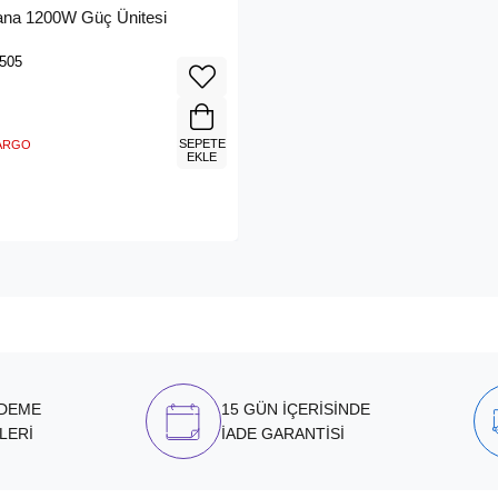
ana 1200W Güç Ünitesi
505
SEPETE
KARGO
EKLE
ÖDEME
15 GÜN İÇERİSİNDE
LERİ
İADE GARANTİSİ