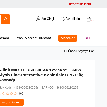
HEDİYE REHBERİ
Üye Girişi
Favorilerim
0
 Yaşam
Yapı Market/ Hırdavat
Markalar
BLOG
< < Önceki Sayfaya Dön
S-link MIGHT U60 600VA 12V7Ah*1 360W
Siyah Line-Interactive Kesintisiz UPS Güç
Kaynağı
tok Kodu
(8680096130205)
BARKOD
:
8680096130205
0.0
Kargo Bedava