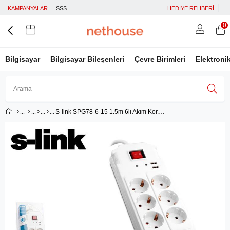
KAMPANYALAR
SSS
HEDİYE REHBERİ
0
Bilgisayar
Bilgisayar Bileşenleri
Çevre Birimleri
Elektroni
S-link SPG78-6-15 1.5m 6lı Akım Kor.2*Usb 1000Joul Priz Çoklayıcı
Üye Girişi
Üye Ol
Facebook İle Bağlan
Google İle Bağlan