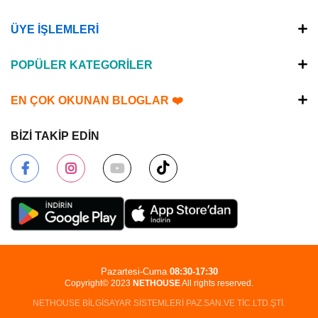
ÜYE İŞLEMLERİ
POPÜLER KATEGORİLER
EN ÇOK OKUNAN BLOGLAR ❤️
BİZİ TAKİP EDİN
Pazartesi-Cuma
08:30-17:30
Copyright© 2023
NETHOUSE
All rights reserved.
NETHOUSE BİLGİSAYAR SİSTEMLERİ PAZ.SAN.VE TİC.LTD.ŞTİ.