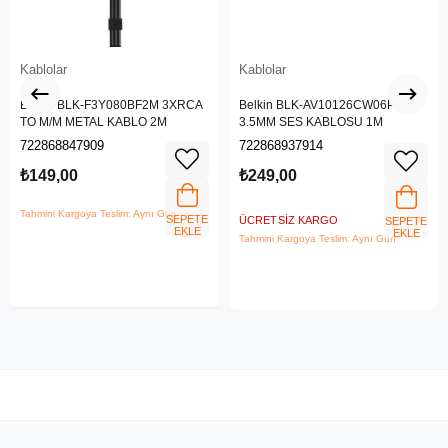
Kablolar
Kablolar
Belkin BLK-F3Y080BF2M 3XRCA
Belkin BLK-AV10126CW06PNKS
TO M/M METAL KABLO 2M
3.5MM SES KABLOSU 1M
722868847909
722868937914
₺149,00
₺249,00
Tahmini Kargoya Teslim: Aynı Gün
SEPETE
ÜCRETSIZ KARGO
SEPETE
EKLE
EKLE
Tahmini Kargoya Teslim: Aynı Gün