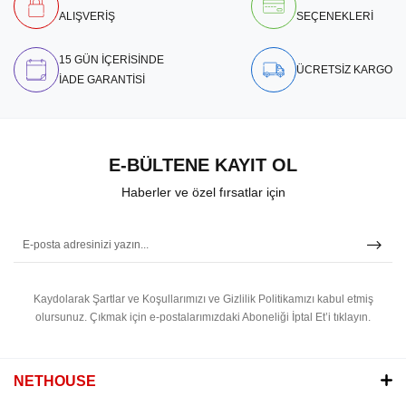
ALIŞVERİŞ
SEÇENEKLERİ
15 GÜN İÇERİSİNDE
ÜCRETSİZ KARGO
İADE GARANTİSİ
E-BÜLTENE KAYIT OL
Haberler ve özel fırsatlar için
Kaydolarak Şartlar ve Koşullarımızı ve Gizlilik Politikamızı kabul etmiş
olursunuz.
Çıkmak için e-postalarımızdaki Aboneliği İptal Et’i tıklayın.
NETHOUSE