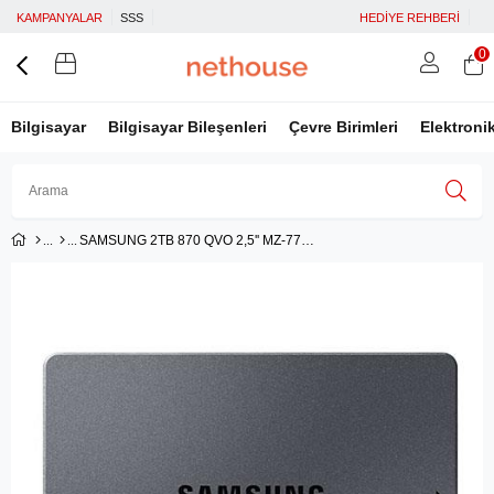
KAMPANYALAR
SSS
HEDİYE REHBERİ
0
Bilgisayar
Bilgisayar Bileşenleri
Çevre Birimleri
Elektroni
SAMSUNG 2TB 870 QVO 2,5'' MZ-77Q2T0BW SSD
Üye Girişi
Üye Ol
Facebook İle Bağlan
Google İle Bağlan