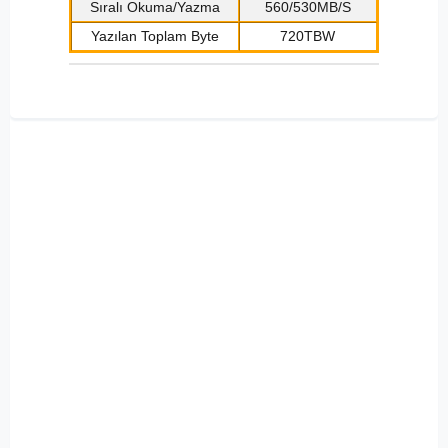
Sıralı Okuma/Yazma
560/530MB/S
Yazılan Toplam Byte
720TBW