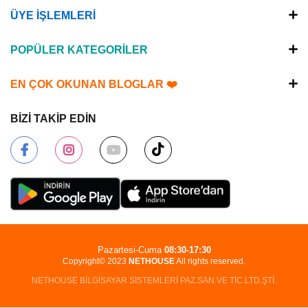
ÜYE İŞLEMLERİ
POPÜLER KATEGORİLER
EN ÇOK OKUNAN BLOGLAR ❤️
BİZİ TAKİP EDİN
Pazartesi-Cuma
08:30-17:30
Copyright© 2023
NETHOUSE
All rights reserved.
NETHOUSE BİLGİSAYAR SİSTEMLERİ PAZ.SAN.VE TİC.LTD.ŞTİ.