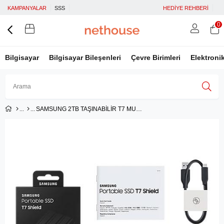
KAMPANYALAR
SSS
HEDİYE REHBERİ
0
Bilgisayar
Bilgisayar Bileşenleri
Çevre Birimleri
Elektroni
SAMSUNG 2TB TAŞINABİLİR T7 MU-PE2T0S/WW
Üye Girişi
Üye Ol
Facebook İle Bağlan
Google İle Bağlan