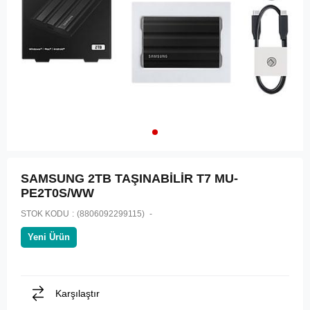
SAMSUNG 2TB TAŞINABİLİR T7 MU-
PE2T0S/WW
STOK KODU
(8806092299115)
Yeni Ürün
Karşılaştır