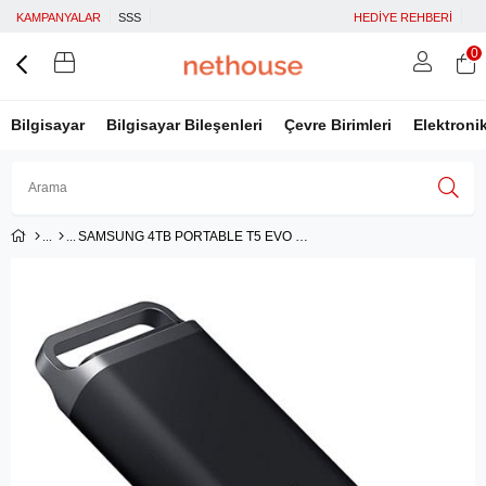
KAMPANYALAR
SSS
HEDİYE REHBERİ
0
Bilgisayar
Bilgisayar Bileşenleri
Çevre Birimleri
Elektroni
SAMSUNG 4TB PORTABLE T5 EVO MU-PH4T0S/WW
Üye Girişi
Üye Ol
Facebook İle Bağlan
Google İle Bağlan