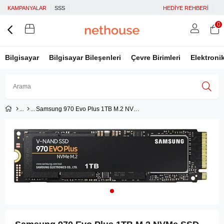
KAMPANYALAR
SSS
HEDİYE REHBERİ
0
Bilgisayar
Bilgisayar Bileşenleri
Çevre Birimleri
Elektroni
Samsung 970 Evo Plus 1TB M.2 NVMe SSD (3500/3300)
Üye Girişi
Üye Ol
Facebook İle Bağlan
Google İle Bağlan