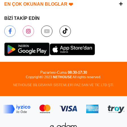
EN ÇOK OKUNAN BLOGLAR ❤️
BİZİ TAKİP EDİN
Pazartesi-Cuma
08:30-17:30
Copyright© 2023
NETHOUSE
All rights reserved.
NETHOUSE BİLGİSAYAR SİSTEMLERİ PAZ.SAN.VE TİC.LTD.ŞTİ.