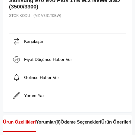
Samsung 970 Evo Plus 1TB M.2 NVMe SSD
(3500/3300)
STOK KODU
(MZ-V7S1T0BW)
Karşılaştır
Fiyat Düşünce Haber Ver
Gelince Haber Ver
Yorum Yaz
Ürün Özellikleri
Yorumlar
(0)
Ödeme Seçenekleri
Ürün Önerileri