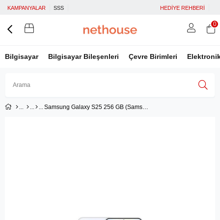
KAMPANYALAR
SSS
HEDİYE REHBERİ
0
Bilgisayar
Bilgisayar Bileşenleri
Çevre Birimleri
Elektroni
Samsung Galaxy S25 256 GB (Samsung Türkiye Garantili) Buz Mavisi
Üye Girişi
Üye Ol
Facebook İle Bağlan
Google İle Bağlan