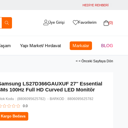
HEDİYE REHBERİ
Üye Girişi
Favorilerim
0
 Yaşam
Yapı Market/ Hırdavat
Markalar
BLOG
< < Önceki Sayfaya Dön
Samsung LS27D366GAUXUF 27'' Essential
4Ms 100Hz Full HD Curved LED Monitör
tok Kodu
(8806095625782)
BARKOD
:
8806095625782
0.0
Kargo Bedava