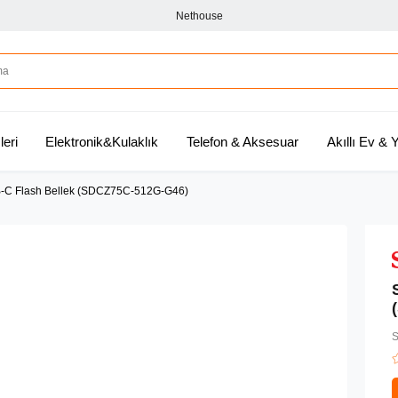
Nethouse
leri
Elektronik&Kulaklık
Telefon & Aksesuar
Akıllı Ev &
-C Flash Bellek (SDCZ75C-512G-G46)
S