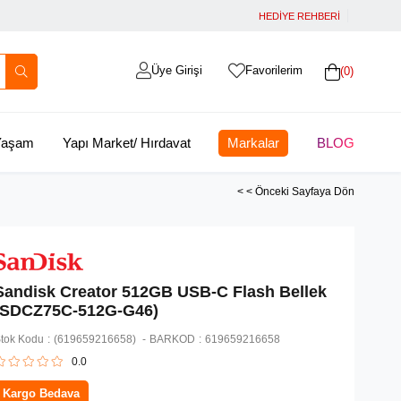
HEDİYE REHBERİ
Üye Girişi
Favorilerim
0
 Yaşam
Yapı Market/ Hırdavat
Markalar
BLOG
< < Önceki Sayfaya Dön
Sandisk Creator 512GB USB-C Flash Bellek
(SDCZ75C-512G-G46)
tok Kodu
(619659216658)
BARKOD
:
619659216658
0.0
Kargo Bedava