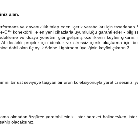
iniz alan.
formans ve dayanıklılık talep eden içerik yaratıcıları için tasarlan
-C™ konektörü ile en yeni cihazlarla uyumluluğu garanti eder - bilgisaya
dekleme ve dosya yönetimi gibi gelişmiş özelliklerin keyfini çıkarı
destekli projeler için idealdir ve stressiz içerik oluşturma için bo
emine dahil olan üç aylık Adobe Lightroom üyeliğinin keyfini çıkarın 3 .
ımını bir üst seviyeye taşıyan bir ürün koleksiyonuyla yaratıcı sesinizi 
ma olmadan özgürce yaratabilirsiniz. İster hareket halindeyken, ister e
 sahip olacaksınız.