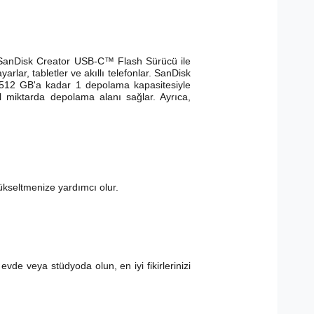
an SanDisk Creator USB-C™ Flash Sürücü ile
rlar, tabletler ve akıllı telefonlar. SanDisk
n. 512 GB'a kadar 1 depolama kapasitesiyle
l miktarda depolama alanı sağlar. Ayrıca,
yükseltmenize yardımcı olur.
vde veya stüdyoda olun, en iyi fikirlerinizi