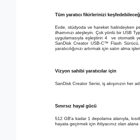
Tüm yaratıcı fikirlerinizi keşfedebileceğ
Evde, stüdyoda ve hareket halindeyken per
ilhamınızı ateşleyin. Çok yönlü bir USB Type
uygulamasıyla eşleştirin 4 ve otomatik ye
SanDisk Creator USB-C™ Flash Sürücü, AI 
yaratıcılığınızı artırmak için satın alma işl
Vizyon sahibi yaratıcılar için
SanDisk Creator Serisi, iş akışınızın her ad
Sınırsız hayal gücü
512 GB'a kadar 1 depolama alanıyla, kısıtla
hayata geçirmek için ihtiyacınız olan alana