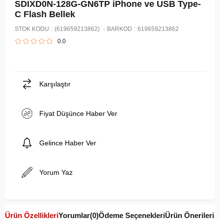
SDIXD0N-128G-GN6TP iPhone ve USB Type-
C Flash Bellek
STOK KODU
(619659213862)
BARKOD
:
619659213862
0.0
Karşılaştır
Fiyat Düşünce Haber Ver
Gelince Haber Ver
Yorum Yaz
Ürün Özellikleri
Yorumlar
(0)
Ödeme Seçenekleri
Ürün Önerileri