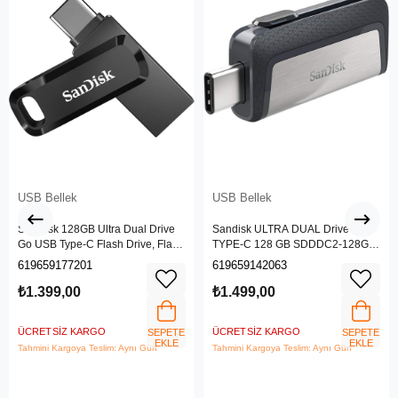
USB Bellek
USB Bellek
SanDisk 128GB Ultra Dual Drive
Sandisk ULTRA DUAL Drive
Go USB Type-C Flash Drive, Flash
TYPE-C 128 GB SDDDC2-128G-
Sürücü SDDDC3-128G-G46
G46
619659177201
619659142063
₺1.399,00
₺1.499,00
ÜCRETSIZ KARGO
ÜCRETSIZ KARGO
SEPETE
SEPETE
EKLE
EKLE
Tahmini Kargoya Teslim: Aynı Gün
Tahmini Kargoya Teslim: Aynı Gün