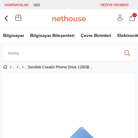
KAMPANYALAR
SSS
HEDİYE REHBERİ
0
Bilgisayar
Bilgisayar Bileşenleri
Çevre Birimleri
Elektroni
Sandisk Creator Phone Drive 128GB SDIXD0N-128G-GN6TP iPhone ve USB Type-C Flash Bellek
Üye Girişi
Üye Ol
Facebook İle Bağlan
Google İle Bağlan