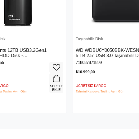
Disk
Taşınabilir Disk
nts 12TB USB3.2Gen1
WD WDBU6Y0050BBK-WESN 
HDD Disk -
5 TB 2.5" USB 3.0 Taşınabilir D
120HBK-EESN
55
718037871899
₺10.999,00
KARGO
ÜCRETSIZ KARGO
SEPETE
EKLE
a Teslim: Aynı Gün
Tahmini Kargoya Teslim: Aynı Gün