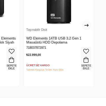
Taşınabilir Disk
Taş
Elements
WD Elements 14TB USB 3.2 Gen 1
WD
isk Siyah
Masaüstü HDD Depolama
Mas
WD
718037872971
718
₺22.999,00
₺22
ÜCRETSIZ KARGO
ÜCR
SEPETE
SEPETE
EKLE
EKLE
Tahmini Kargoya Teslim: Aynı Gün
Tahm