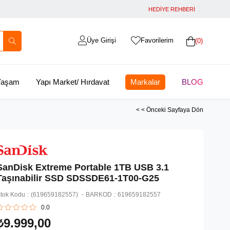
HEDİYE REHBERİ
Üye Girişi
Favorilerim
0
 Yaşam
Yapı Market/ Hırdavat
Markalar
BLOG
< < Önceki Sayfaya Dön
SanDisk Extreme Portable 1TB USB 3.1
Taşınabilir SSD SDSSDE61-1T00-G25
tok Kodu
(619659182557)
BARKOD
:
619659182557
0.0
₺9.999,00