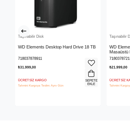
Taşınabilir Disk
Taşınabilir 
WD Elements Desktop Hard Drive 18 TB
WD Eleme
Masaüstü 
WDBWLG0
718037878911
7180378721
₺31.999,00
₺21.999,00
ÜCRETSIZ KARGO
ÜCRETSIZ 
SEPETE
EKLE
Tahmini Kargoya Teslim: Aynı Gün
Tahmini Kargoy