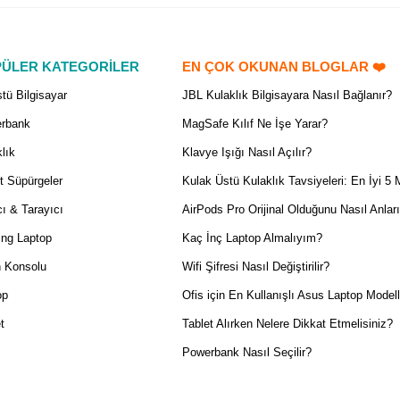
ÜLER KATEGORİLER
EN ÇOK OKUNAN BLOGLAR ❤️
tü Bilgisayar
JBL Kulaklık Bilgisayara Nasıl Bağlanır?
rbank
MagSafe Kılıf Ne İşe Yarar?
lık
Klavye Işığı Nasıl Açılır?
t Süpürgeler
Kulak Üstü Kulaklık Tavsiyeleri: En İyi 5 
ı & Tarayıcı
AirPods Pro Orijinal Olduğunu Nasıl Anlar
ng Laptop
Kaç İnç Laptop Almalıyım?
 Konsolu
Wifi Şifresi Nasıl Değiştirilir?
op
Ofis için En Kullanışlı Asus Laptop Modell
t
Tablet Alırken Nelere Dikkat Etmelisiniz?
Powerbank Nasıl Seçilir?