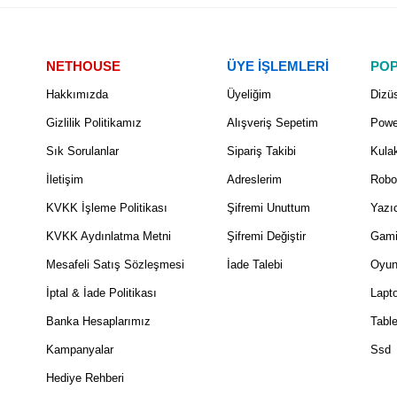
NETHOUSE
ÜYE İŞLEMLERİ
POP
Hakkımızda
Üyeliğim
Dizüs
Gizlilik Politikamız
Alışveriş Sepetim
Powe
Sık Sorulanlar
Sipariş Takibi
Kulak
İletişim
Adreslerim
Robo
KVKK İşleme Politikası
Şifremi Unuttum
Yazıc
KVKK Aydınlatma Metni
Şifremi Değiştir
Gami
Mesafeli Satış Sözleşmesi
İade Talebi
Oyun
İptal & İade Politikası
Lapt
Banka Hesaplarımız
Table
Kampanyalar
Ssd
Hediye Rehberi