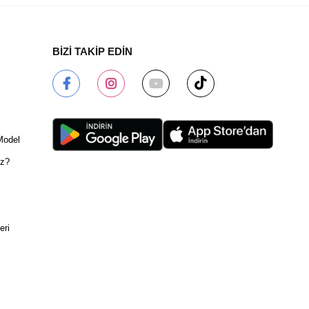
BİZİ TAKİP EDİN
Model
ız?
eri