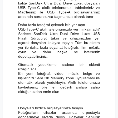
kalite SanDisk Ultra Dual Drive Luxe, dosyaları
USB Type-C akıllı telefonunuz, tabletleriniz ve
Mac’leriniz ile USB Type-A bilgisayarlarınız
arasında sorunsuzca taşımanıza olanak tanır.
Daha fazla fotoğraf çekmek için yer açın
USB Type-C akıllı telefonunuzda yer mi kalmadı?
Sadece SanDisk Ultra Dual Drive Luxe USB
Flash Sürücü’yü takın ve cihazınızdan yer
açarak dosyaları kolayca taşıyın.
Tüm bu ekstra
yer ile daha fazla seyahat fotoğrafı, film, müzik,
oyun ve daha başka ne isterseniz
depolayabilirsiniz.
Otomatik yedekleme sadece bir eklenti
uzağınızda
En yeni fotoğraf, video, müzik, belge ve
kişilerinizi SanDisk Memory zone uygulaması ile
otomatik olarak yedekleyin.
Akıllı telefonunuzu
kaybetseniz bile, en değerli anılara sahip
olduğunuzdan emin olun.
Dosyaları hızlıca bilgisayarınıza taşıyın
Fotoğrafları cihazlar arasında e-postayla
göndermeye elveda deyin. Dosyalar SanDisk