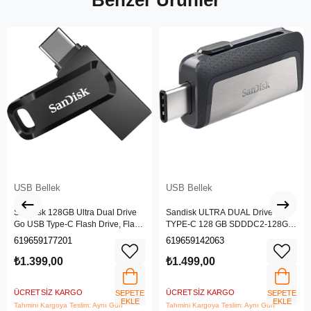
Benzer Ürünler
USB Bellek
USB Bellek
SanDisk 128GB Ultra Dual Drive
Sandisk ULTRA DUAL Drive
Go USB Type-C Flash Drive, Flash
TYPE-C 128 GB SDDDC2-128G-
Sürücü SDDDC3-128G-G46
G46
619659177201
619659142063
₺1.399,00
₺1.499,00
ÜCRETSIZ KARGO
ÜCRETSIZ KARGO
SEPETE
SEPETE
EKLE
EKLE
Tahmini Kargoya Teslim: Aynı Gün
Tahmini Kargoya Teslim: Aynı Gün