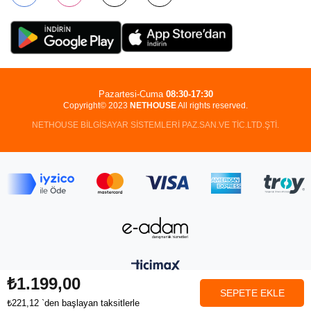
Pazartesi-Cuma
08:30-17:30
Copyright© 2023
NETHOUSE
All rights reserved.
NETHOUSE BİLGİSAYAR SİSTEMLERİ PAZ.SAN.VE TİC.LTD.ŞTİ.
₺1.199,00
₺221,12
`den başlayan taksitlerle
Anasayfa
Favorilerim
Sepetim
Üye Girişi