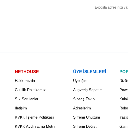
NETHOUSE
ÜYE İŞLEMLERİ
POP
Hakkımızda
Üyeliğim
Dizüs
Gizlilik Politikamız
Alışveriş Sepetim
Powe
Sık Sorulanlar
Sipariş Takibi
Kulak
İletişim
Adreslerim
Robo
KVKK İşleme Politikası
Şifremi Unuttum
Yazıc
KVKK Aydınlatma Metni
Şifremi Değiştir
Gami