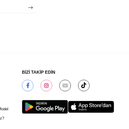
BİZİ TAKİP EDİN
Model
ız?