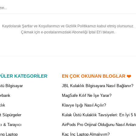
Kaydolarak Şartlar ve Koşullarımızı ve Gizlilik Politikamızı kabul etmiş olursunuz.
Çıkmak için e-postalarımızdaki Aboneliği İptal Et’i tıklayın.
ÜLER KATEGORİLER
EN ÇOK OKUNAN BLOGLAR ❤️
tü Bilgisayar
JBL Kulaklık Bilgisayara Nasıl Bağlanır?
rbank
MagSafe Kılıf Ne İşe Yarar?
lık
Klavye Işığı Nasıl Açılır?
t Süpürgeler
Kulak Üstü Kulaklık Tavsiyeleri: En İyi 5 
ı & Tarayıcı
AirPods Pro Orijinal Olduğunu Nasıl Anlar
ng Laptop
Kaç İnç Laptop Almalıyım?