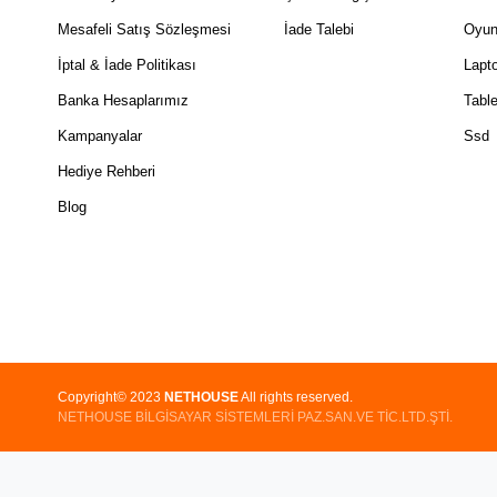
Mesafeli Satış Sözleşmesi
İade Talebi
Oyun
İptal & İade Politikası
Lapt
Banka Hesaplarımız
Table
Kampanyalar
Ssd
Hediye Rehberi
Blog
Copyright© 2023
NETHOUSE
All rights reserved.
NETHOUSE BİLGİSAYAR SİSTEMLERİ PAZ.SAN.VE TİC.LTD.ŞTİ.