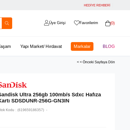
HEDİYE REHBERİ
Üye Girişi
Favorilerim
0
 Yaşam
Yapı Market/ Hırdavat
Markalar
BLOG
< < Önceki Sayfaya Dön
Sandisk Ultra 256gb 100mb/s Sdxc Hafıza
Kartı SDSDUNR-256G-GN3IN
tok Kodu
(619659186357)