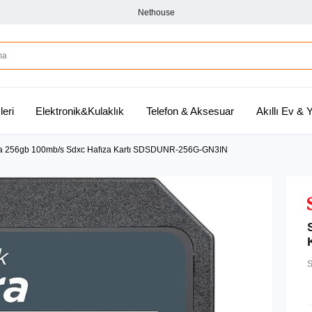
Nethouse
leri
Elektronik&Kulaklık
Telefon & Aksesuar
Akıllı Ev &
ra 256gb 100mb/s Sdxc Hafıza Kartı SDSDUNR-256G-GN3IN
S