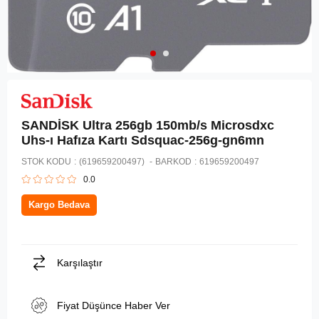
SANDİSK Ultra 256gb 150mb/s Microsdxc
Uhs-ı Hafıza Kartı Sdsquac-256g-gn6mn
STOK KODU
(619659200497)
BARKOD
:
619659200497
0.0
Kargo Bedava
Karşılaştır
Fiyat Düşünce Haber Ver