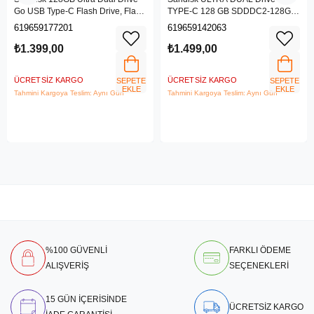
Go USB Type-C Flash Drive, Flash
TYPE-C 128 GB SDDDC2-128G-
Sürücü SDDDC3-128G-G46
G46
619659177201
619659142063
₺1.399,00
₺1.499,00
ÜCRETSIZ KARGO
ÜCRETSIZ KARGO
SEPETE
SEPETE
EKLE
EKLE
Tahmini Kargoya Teslim: Aynı Gün
Tahmini Kargoya Teslim: Aynı Gün
%100 GÜVENLİ
FARKLI ÖDEME
ALIŞVERİŞ
SEÇENEKLERİ
15 GÜN İÇERİSİNDE
ÜCRETSİZ KARGO