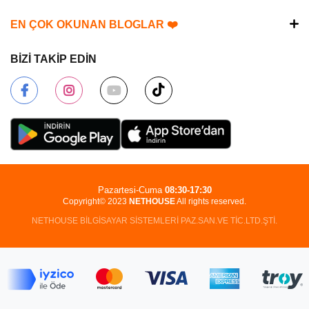
EN ÇOK OKUNAN BLOGLAR ❤️
BİZİ TAKİP EDİN
Pazartesi-Cuma
08:30-17:30
Copyright© 2023
NETHOUSE
All rights reserved.
NETHOUSE BİLGİSAYAR SİSTEMLERİ PAZ.SAN.VE TİC.LTD.ŞTİ.