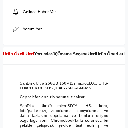
Gelince Haber Ver
Yorum Yaz
Ürün Özellikleri
Yorumlar
(0)
Ödeme Seçenekleri
Ürün Önerileri
SanDisk Ultra 256GB 150MB/s microSDXC UHS-
I Hafıza Kartı SDSQUAC-256G-GN6MN
Cep telefonlarınızla sorunsuz çalışır
SanDisk Ultra® microSD™ UHS-I kartı,
fotoğraflarınızı, videolarınızı, dosyalarınızı ve
daha fazlasını depolama ve bunlara erişme
özgürlüğü verir. Chromebook'larla sorunsuz bir
şekilde çalışacak şekilde test edilmiş ve