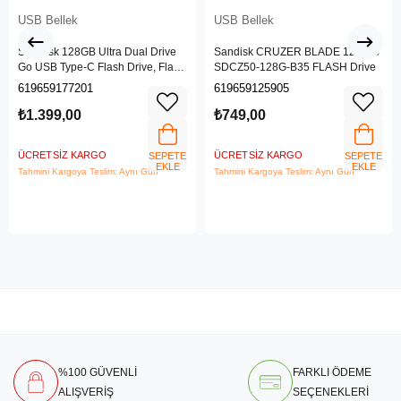
USB Bellek
USB Bellek
SanDisk 128GB Ultra Dual Drive
Sandisk CRUZER BLADE 128 GB
Go USB Type-C Flash Drive, Flash
SDCZ50-128G-B35 FLASH Drive
Sürücü SDDDC3-128G-G46
619659177201
619659125905
₺1.399,00
₺749,00
ÜCRETSIZ KARGO
ÜCRETSIZ KARGO
SEPETE
SEPETE
EKLE
EKLE
Tahmini Kargoya Teslim: Aynı Gün
Tahmini Kargoya Teslim: Aynı Gün
%100 GÜVENLİ
FARKLI ÖDEME
ALIŞVERİŞ
SEÇENEKLERİ