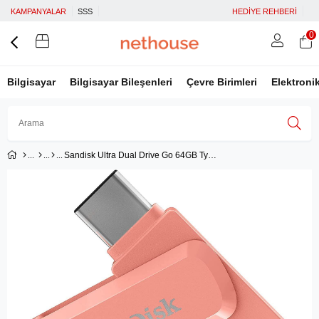
KAMPANYALAR
SSS
HEDİYE REHBERİ
0
Bilgisayar
Bilgisayar Bileşenleri
Çevre Birimleri
Elektroni
Sandisk Ultra Dual Drive Go 64GB Type-C USB 3.1 Flash Bellek (SDDDC3-064G-G46PC) Amber
Üye Girişi
Üye Ol
Facebook İle Bağlan
Google İle Bağlan