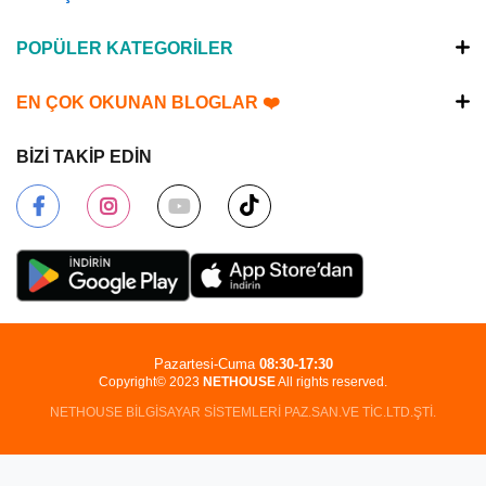
POPÜLER KATEGORİLER
EN ÇOK OKUNAN BLOGLAR ❤️
BİZİ TAKİP EDİN
Pazartesi-Cuma
08:30-17:30
Copyright© 2023
NETHOUSE
All rights reserved.
NETHOUSE BİLGİSAYAR SİSTEMLERİ PAZ.SAN.VE TİC.LTD.ŞTİ.