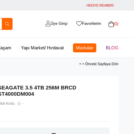
HEDİYE REHBERİ
Üye Girişi
Favorilerim
0
 Yaşam
Yapı Market/ Hırdavat
Markalar
BLOG
< < Önceki Sayfaya Dön
SEAGATE 3.5 4TB 256M BRCD
ST4000DM004
tok Kodu
()