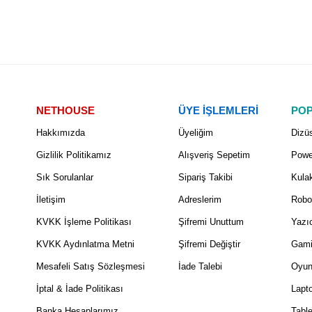
NETHOUSE
ÜYE İŞLEMLERİ
POP
Hakkımızda
Üyeliğim
Dizüs
Gizlilik Politikamız
Alışveriş Sepetim
Powe
Sık Sorulanlar
Sipariş Takibi
Kulak
İletişim
Adreslerim
Robo
KVKK İşleme Politikası
Şifremi Unuttum
Yazıc
KVKK Aydınlatma Metni
Şifremi Değiştir
Gami
Mesafeli Satış Sözleşmesi
İade Talebi
Oyun
İptal & İade Politikası
Lapt
Banka Hesaplarımız
Table