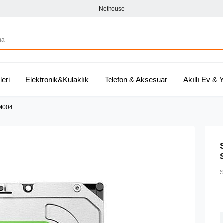
Nethouse
leri
Elektronik&Kulaklık
Telefon & Aksesuar
Akıllı Ev &
M004
S