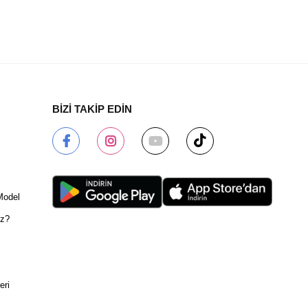
BİZİ TAKİP EDİN
Model
ız?
eri