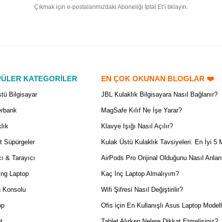
Çıkmak için e-postalarımızdaki Aboneliği İptal Et’i tıklayın.
ÜLER KATEGORİLER
EN ÇOK OKUNAN BLOGLAR ❤️
tü Bilgisayar
JBL Kulaklık Bilgisayara Nasıl Bağlanır?
rbank
MagSafe Kılıf Ne İşe Yarar?
lık
Klavye Işığı Nasıl Açılır?
t Süpürgeler
Kulak Üstü Kulaklık Tavsiyeleri: En İyi 5 
ı & Tarayıcı
AirPods Pro Orijinal Olduğunu Nasıl Anlar
ng Laptop
Kaç İnç Laptop Almalıyım?
 Konsolu
Wifi Şifresi Nasıl Değiştirilir?
op
Ofis için En Kullanışlı Asus Laptop Modell
t
Tablet Alırken Nelere Dikkat Etmelisiniz?