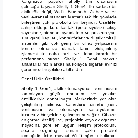
Karşınızda, popüler Shelly 1’in efsanesini
geleceğe taşıyan Shelly 1 Gen4. Bu sadece bir
akıllı röle değil; Wi-Fi, Bluetooth, Zigbee ve en
yeni evrensel standart Matter‘ı tek bir gövdede
birleştiren çok protokollü bir beyindir. Özellikle,
sahip olduğu kuru kontak (potansiyelsiz) çıkışı
sayesinde, standart aydınlatma ve prizlerin yanı
sıra garaj kapıları, kontaktörler ve düşük voltajlı
sistemler gibi çok geniş bir cihaz yelpazesini
kontrol etmenize olanak tanır. Geliştirilmiş
işlemcisi ile daha hızlı ve daha kararlı bir
performans sunan Shelly 1 Gen4, mevcut
anahtarlarınızın arkasına kolayca sığarak evinizi
görünmez bir şekilde akıllandırır.
Genel Ürün Özellikleri
Shelly 1 Gen4, akıllı otomasyonun yeni neslini
tanımlayan güçlü donanım ve yazılım
özellikleriyle donatılmıştır. Merkezinde yer alan
geliştirilmiş işlemci, komutlara anında yanıt
verilmesini ve otomasyon senaryolarının
kusursuz bir şekilde çalışmasını sağlar. Cihazın
en çarpıcı özelliği ise, projenizin veya ev ağınızın
ihtiyacına göre en uygun iletişim protokolünü
seçme özgürlüğü sunan çoklu protokol
desteğidir. İster mevcut Wi-Fi ağınızı kullanın,