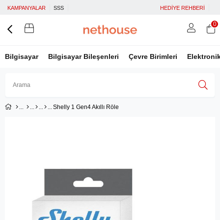
KAMPANYALAR
SSS
HEDİYE REHBERİ
0
Bilgisayar
Bilgisayar Bileşenleri
Çevre Birimleri
Elektroni
Shelly 1 Gen4 Akıllı Röle
Üye Girişi
Üye Ol
Facebook İle Bağlan
Google İle Bağlan