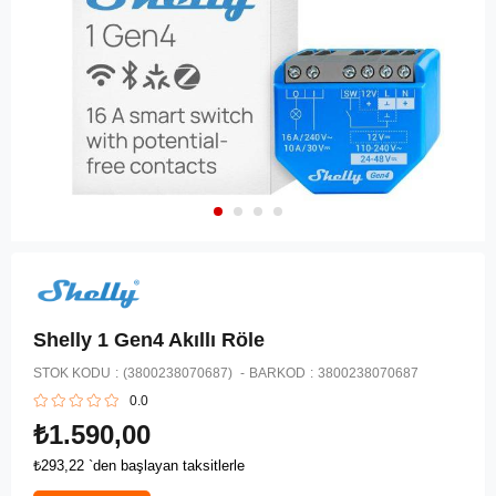
Shelly 1 Gen4 Akıllı Röle
STOK KODU
(3800238070687)
BARKOD
:
3800238070687
0.0
₺1.590,00
₺293,22
`den başlayan taksitlerle