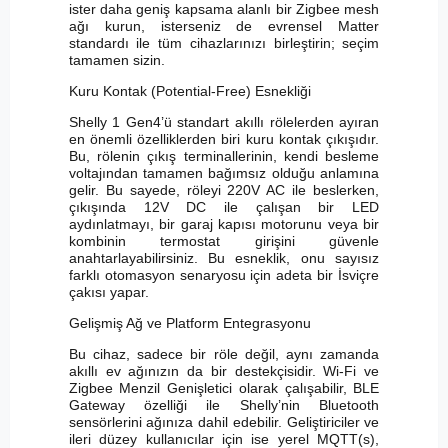
ister daha geniş kapsama alanlı bir Zigbee mesh
ağı kurun, isterseniz de evrensel Matter
standardı ile tüm cihazlarınızı birleştirin; seçim
tamamen sizin.
Kuru Kontak (Potential-Free) Esnekliği
Shelly 1 Gen4’ü standart akıllı rölelerden ayıran
en önemli özelliklerden biri kuru kontak çıkışıdır.
Bu, rölenin çıkış terminallerinin, kendi besleme
voltajından tamamen bağımsız olduğu anlamına
gelir. Bu sayede, röleyi 220V AC ile beslerken,
çıkışında 12V DC ile çalışan bir LED
aydınlatmayı, bir garaj kapısı motorunu veya bir
kombinin termostat girişini güvenle
anahtarlayabilirsiniz. Bu esneklik, onu sayısız
farklı otomasyon senaryosu için adeta bir İsviçre
çakısı yapar.
Gelişmiş Ağ ve Platform Entegrasyonu
Bu cihaz, sadece bir röle değil, aynı zamanda
akıllı ev ağınızın da bir destekçisidir. Wi-Fi ve
Zigbee Menzil Genişletici olarak çalışabilir, BLE
Gateway özelliği ile Shelly’nin Bluetooth
sensörlerini ağınıza dahil edebilir. Geliştiriciler ve
ileri düzey kullanıcılar için ise yerel MQTT(s),