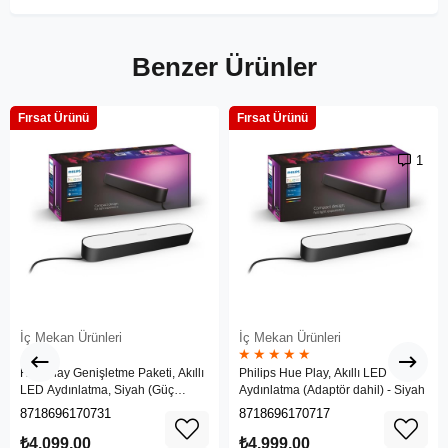
Benzer Ürünler
Fırsat Ürünü
Fırsat Ürünü
1
İç Mekan Ürünleri
İç Mekan Ürünleri
★
★
★
★
★
Hue Play Genişletme Paketi, Akıllı
Philips Hue Play, Akıllı LED
LED Aydınlatma, Siyah (Güç
Aydınlatma (Adaptör dahil) - Siyah
adaptörü dahil değildir)
8718696170731
8718696170717
₺4.099,00
₺4.999,00