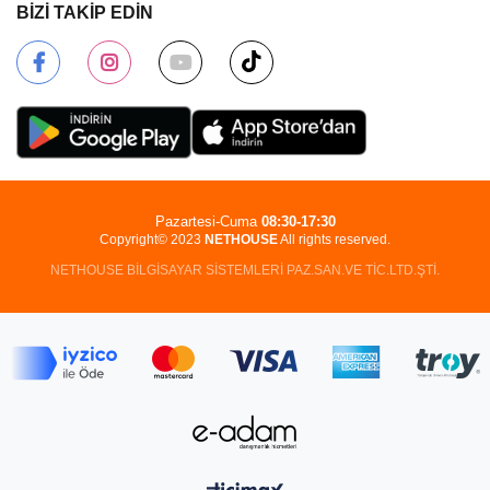
BİZİ TAKİP EDİN
Pazartesi-Cuma
08:30-17:30
Copyright© 2023
NETHOUSE
All rights reserved.
NETHOUSE BİLGİSAYAR SİSTEMLERİ PAZ.SAN.VE TİC.LTD.ŞTİ.