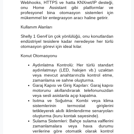
Webhooks, HTTPS ve hatta KNXnet/IP desteği,
onu Home Assistant gibi platformlar ve
profesyonel bina otomasyon sistemleri için
mükemmel bir entegrasyon aracı haline getirir.
Kullanım Alanları
Shelly 1 Gen4’ün çok yönlülüğü, onu konutlardan
endüstriyel tesislere kadar neredeyse her türlü
otomasyon görevi için ideal kılar.
Konut Otomasyonu
Aydınlatma Kontrolü: Her türlü standart
aydınlatmayı (LED, halojen vb.) uzaktan
veya mevcut anahtarınızla kontrol etme,
zamanlama ve sahne oluşturma.
Garaj Kapısı ve Giriş Kapıları: Garaj kapısı
motorunu akıllandırarak telefonunuzdan
veya sesli asistanla açıp kapatma.
Isıtma ve Soğutma: Kombi veya klima
sistemlerinin termostat girişlerini
tetikleyerek akıllı iklimlendirme senaryoları
oluşturma (kuru kontak sayesinde).
Sulama Sistemleri: Bahçe sulama valflerini
zamanlamalara veya hava durumu
verilerine göre otomatik olarak kontrol