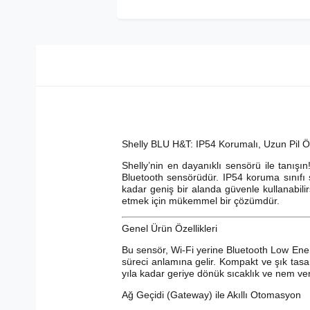
Shelly BLU H&T: IP54 Korumalı, Uzun Pil 
Shelly’nin en dayanıklı sensörü ile tanışı
Bluetooth sensörüdür. IP54 koruma sınıfı
kadar geniş bir alanda güvenle kullanabilirs
etmek için mükemmel bir çözümdür.
Genel Ürün Özellikleri
Bu sensör, Wi-Fi yerine Bluetooth Low Energ
süreci anlamına gelir. Kompakt ve şık tas
yıla kadar geriye dönük sıcaklık ve nem veril
Ağ Geçidi (Gateway) ile Akıllı Otomasyon