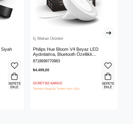
İç Mekan Ürünleri
İç 
- Siyah
Philips Hue Bloom V4 Beyaz LED
Phi
Aydınlatma, Bluetooth Özellikli
Mas
929002375901
92
8718699770983
871
₺4.499,00
₺4.
ÜCRETSIZ KARGO
ÜCR
SEPETE
SEPETE
EKLE
EKLE
Tahmini Kargoya Teslim: Aynı Gün
Tahm