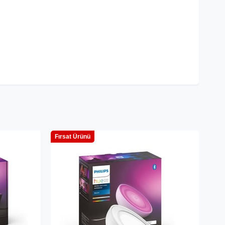
Fırsat Ürünü
Fırs