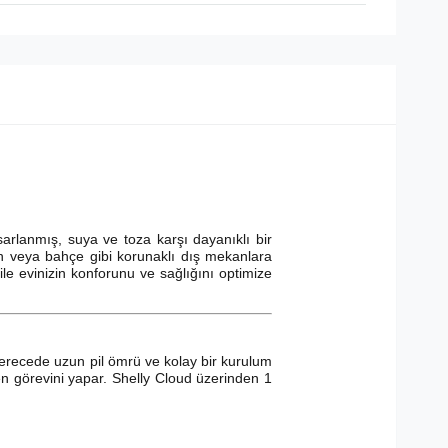
sarlanmış, suya ve toza karşı dayanıklı bir
n veya bahçe gibi korunaklı dış mekanlara
 ile evinizin konforunu ve sağlığını optimize
 derecede uzun pil ömrü ve kolay bir kurulum
n görevini yapar. Shelly Cloud üzerinden 1