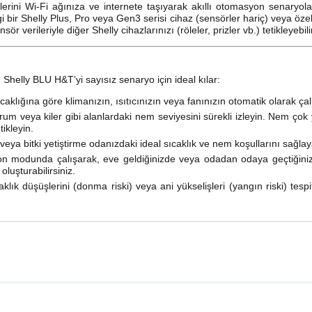
ilerini Wi-Fi ağınıza ve internete taşıyarak akıllı otomasyon senaryol
i bir Shelly Plus, Pro veya Gen3 serisi cihaz (sensörler hariç) veya ö
ör verileriyle diğer Shelly cihazlarınızı (röleler, prizler vb.) tetikleyebili
 Shelly BLU H&T’yi sayısız senaryo için ideal kılar:
caklığına göre klimanızın, ısıtıcınızın veya fanınızın otomatik olarak ça
m veya kiler gibi alanlardaki nem seviyesini sürekli izleyin. Nem çok 
ikleyin.
veya bitki yetiştirme odanızdaki ideal sıcaklık ve nem koşullarını sağlaya
n modunda çalışarak, eve geldiğinizde veya odadan odaya geçtiğinizde
oluşturabilirsiniz.
klık düşüşlerini (donma riski) veya ani yükselişleri (yangın riski) tes