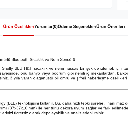
Ürün Özellikleri
Yorumlar
(0)
Ödeme Seçenekleri
Ürün Önerileri
Ömürlü Bluetooth Sıcaklık ve Nem Sensörü
n! Shelly BLU H&T, sıcaklık ve nemi hassas bir şekilde izlemek için ta
 sayesinde, onu banyo veya bodrum gibi nemli iç mekanlardan, balko
iniz. 3 yıla varan olağanüstü pil ömrü ve şifreli haberleşme özellikleri
y (BLE) teknolojisini kullanır. Bu, daha hızlı tepki süreleri, inanılmaz
arımı (37x37x10 mm) ile her türlü dekora uyum sağlar ve fark edilmede
erinizi ücretsiz olarak depolayabilir ve analiz edebilirsiniz.