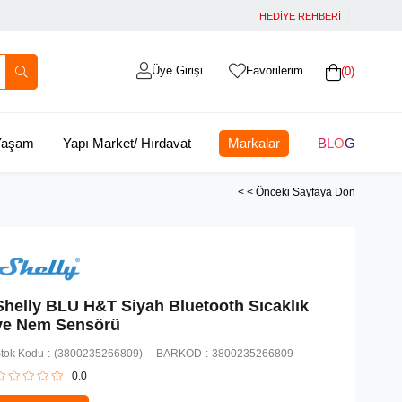
HEDİYE REHBERİ
Üye Girişi
Favorilerim
0
 Yaşam
Yapı Market/ Hırdavat
Markalar
BLOG
< < Önceki Sayfaya Dön
Shelly BLU H&T Siyah Bluetooth Sıcaklık
ve Nem Sensörü
tok Kodu
(3800235266809)
BARKOD
:
3800235266809
0.0