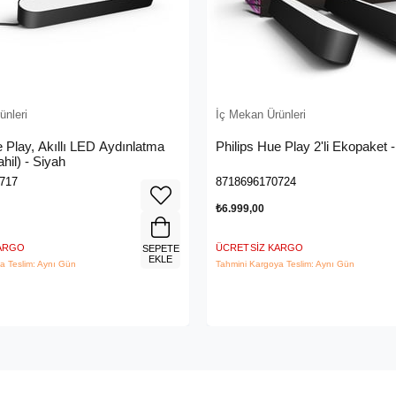
ünleri
İç Mekan Ürünleri
★
e Play, Akıllı LED Aydınlatma
Philips Hue Play 2'li Ekopaket 
hil) - Siyah
717
8718696170724
₺6.999,00
KARGO
ÜCRETSIZ KARGO
SEPETE
EKLE
a Teslim: Aynı Gün
Tahmini Kargoya Teslim: Aynı Gün