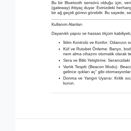
Bu bir Bluetooth sensörü olduğu için, ver
(gateway) ihtiyaç duyar. Evinizdeki herhang
bir ağ geçidi görevi görebilir. Bu sayede, sens
Kullanım Alanları
Dayanıklı yapısı ve hassas ölçüm kabiliyeti,
İklim Kontrolü ve Konfor: Odanızın sı
Küf ve Rutubet Önleme: Banyo, bodru
nem alma cihazını otomatik olarak tet
Sera ve Bitki Yetiştirme: Seranızdaki 
Varlık Tespiti (Beacon Modu): Beaco
gelince ışıkları aç” gibi otomasyonlar 
Donma ve Yangın Uyarısı: Kritik sıca
kurun.