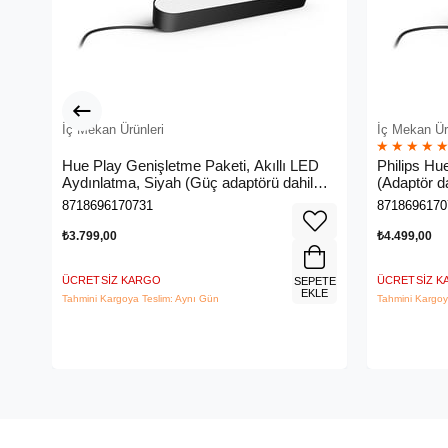
İç Mekan Ürünleri
İç Mekan Ür
★
★
★
★
Hue Play Genişletme Paketi, Akıllı LED
Philips Hu
Aydınlatma, Siyah (Güç adaptörü dahil
(Adaptör da
değildir)
8718696170731
8718696170
₺3.799,00
₺4.499,00
ÜCRETSIZ KARGO
ÜCRETSIZ 
SEPETE
EKLE
Tahmini Kargoya Teslim: Aynı Gün
Tahmini Kargoy