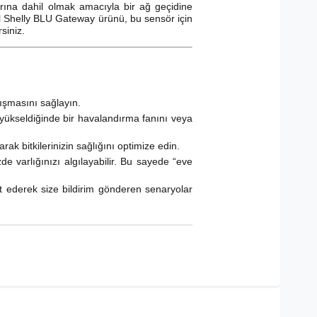
arına dahil olmak amacıyla bir ağ geçidine
zel Shelly BLU Gateway ürünü, bu sensör için
rsiniz.
lışmasını sağlayın.
yükseldiğinde bir havalandırma fanını veya
rak bitkilerinizin sağlığını optimize edin.
 varlığınızı algılayabilir. Bu sayede “eve
pit ederek size bildirim gönderen senaryolar