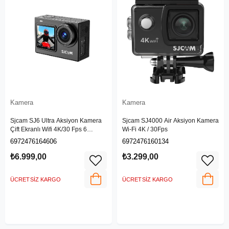
Kamera
Kamera
Sjcam SJ6 Ultra Aksiyon Kamera
Sjcam SJ4000 Air Aksiyon Kamera
Çift Ekranlı Wifi 4K/30 Fps 6
Wi-Fi 4K / 30Fps
Eksenli Stabilizasyon
6972476164606
6972476160134
₺6.999,00
₺3.299,00
ÜCRETSIZ KARGO
ÜCRETSIZ KARGO