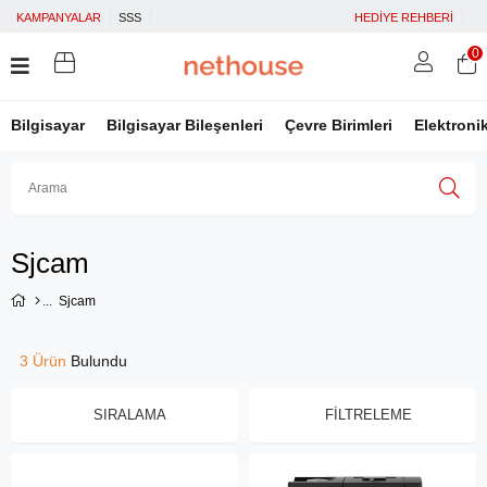
KAMPANYALAR
SSS
HEDİYE REHBERİ
0
Bilgisayar
Bilgisayar Bileşenleri
Çevre Birimleri
Elektroni
Üye Girişi
Üye Ol
Facebook İle Bağlan
Sjcam
Google İle Bağlan
Sjcam
3 Ürün
SIRALAMA
FILTRELEME