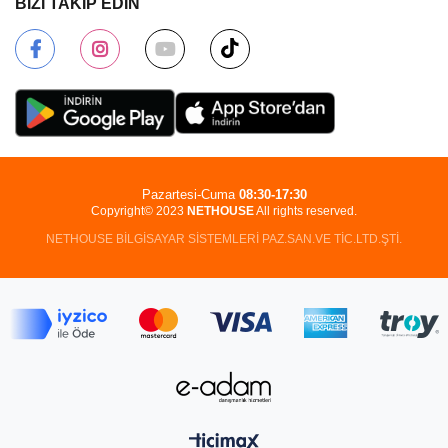
BİZİ TAKİP EDİN
Pazartesi-Cuma
08:30-17:30
Copyright© 2023
NETHOUSE
All rights reserved.
NETHOUSE BİLGİSAYAR SİSTEMLERİ PAZ.SAN.VE TİC.LTD.ŞTİ.