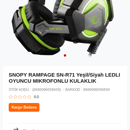
SNOPY RAMPAGE SN-R71 Yeşil/Siyah LEDLI
OYUNCU MIKROFONLU KULAKLIK
STOK KODU
(8680096056659)
BARKOD
:
8680096056659
0.0
Kargo Bedava