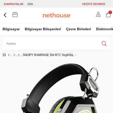
KAMPANYALAR
SSS
HEDİYE REHBERİ
0
Bilgisayar
Bilgisayar Bileşenleri
Çevre Birimleri
Elektroni
SNOPY RAMPAGE SN-R71 Yeşil/Siyah LEDLI OYUNCU MIKROFONLU KULAKLIK
Üye Girişi
Üye Ol
Facebook İle Bağlan
Google İle Bağlan