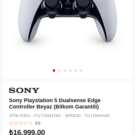
Sony Playstation 5 Dualsense Edge
Controller Beyaz (Bilkom Garantili)
STOK KODU
(711719444190)
BARKOD
:
711719444190
0.0
₺16.999,00