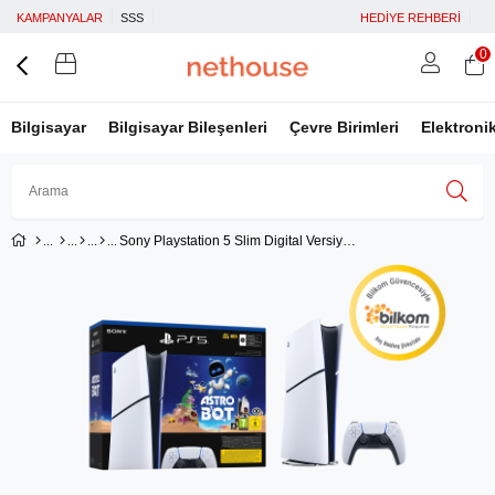
KAMPANYALAR
SSS
HEDİYE REHBERİ
0
Bilgisayar
Bilgisayar Bileşenleri
Çevre Birimleri
Elektroni
Sony Playstation 5 Slim Digital Versiyon - Astro Bot Oyun Hediyeli Oyun Konsolu (Bilkom Garantili)
Üye Girişi
Üye Ol
Facebook İle Bağlan
Google İle Bağlan