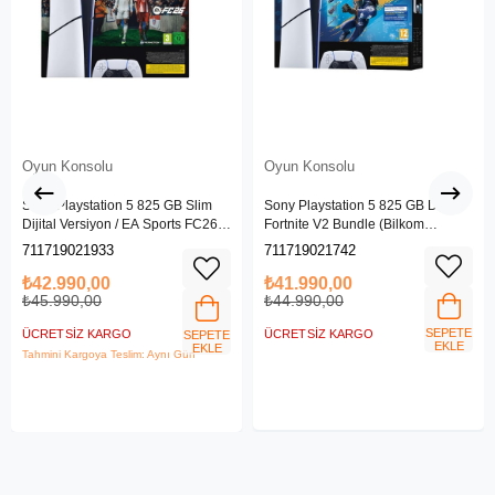
Oyun Konsolu
Oyun Konsolu
Sony Playstation 5 825 GB Slim
Sony Playstation 5 825 GB Dijital
Dijital Versiyon / EA Sports FC26
Fortnite V2 Bundle (Bilkom
(Bilkom Garantili)
Garantili)
711719021933
711719021742
₺42.990,00
₺41.990,00
₺45.990,00
₺44.990,00
SEPETE
ÜCRETSIZ KARGO
ÜCRETSIZ KARGO
SEPETE
EKLE
EKLE
Tahmini Kargoya Teslim: Aynı Gün