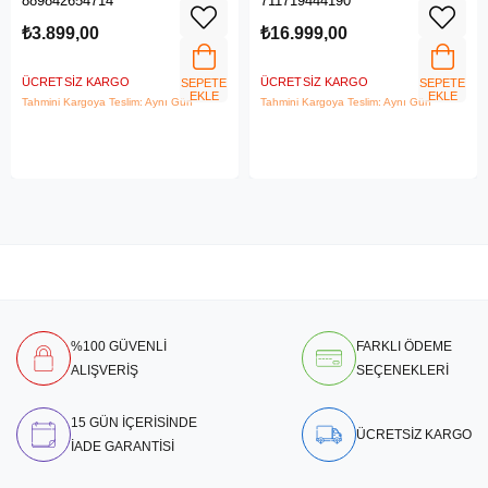
889842654714
711719444190
₺3.899,00
₺16.999,00
ÜCRETSIZ KARGO
ÜCRETSIZ KARGO
SEPETE
SEPETE
EKLE
EKLE
Tahmini Kargoya Teslim: Aynı Gün
Tahmini Kargoya Teslim: Aynı Gün
%100 GÜVENLİ
FARKLI ÖDEME
ALIŞVERİŞ
SEÇENEKLERİ
15 GÜN İÇERİSİNDE
ÜCRETSİZ KARGO
İADE GARANTİSİ