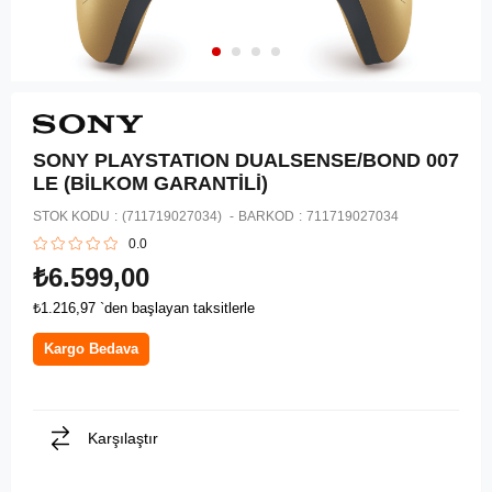
SONY PLAYSTATION DUALSENSE/BOND 007
LE (BİLKOM GARANTİLİ)
STOK KODU
(711719027034)
BARKOD
:
711719027034
0.0
₺6.599,00
₺1.216,97
`den başlayan taksitlerle
Kargo Bedava
Karşılaştır