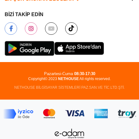
BİZİ TAKİP EDİN
Pazartesi-Cuma
08:30-17:30
Copyright© 2023
NETHOUSE
All rights reserved.
NETHOUSE BİLGİSAYAR SİSTEMLERİ PAZ.SAN.VE TİC.LTD.ŞTİ.