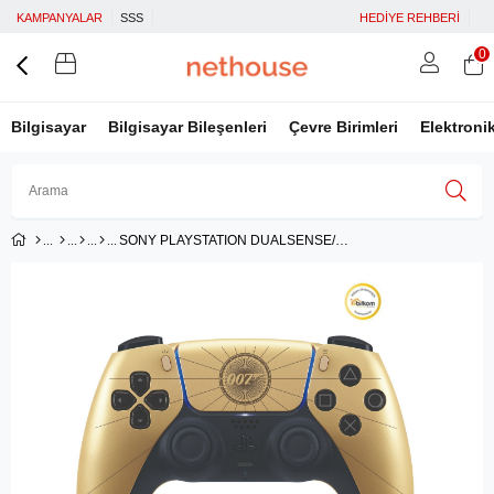
KAMPANYALAR
SSS
HEDİYE REHBERİ
0
Bilgisayar
Bilgisayar Bileşenleri
Çevre Birimleri
Elektroni
SONY PLAYSTATION DUALSENSE/BOND 007 LE (BİLKOM GARANTİLİ)
Üye Girişi
Üye Ol
Facebook İle Bağlan
Google İle Bağlan