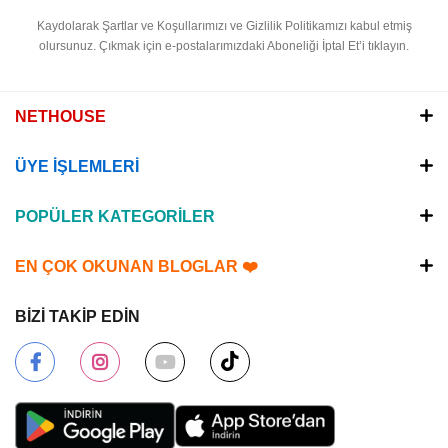
Kaydolarak Şartlar ve Koşullarımızı ve Gizlilik Politikamızı kabul etmiş
olursunuz.
Çıkmak için e-postalarımızdaki Aboneliği İptal Et’i tıklayın.
NETHOUSE
ÜYE İŞLEMLERİ
POPÜLER KATEGORİLER
EN ÇOK OKUNAN BLOGLAR ❤️
BİZİ TAKİP EDİN