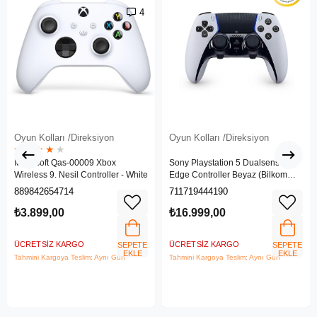
4
Oyun Kolları /Direksiyon
Oyun Kolları /Direksiyon
★
★
★
★
★
Microsoft Qas-00009 Xbox
Sony Playstation 5 Dualsense
Wireless 9. Nesil Controller - White
Edge Controller Beyaz (Bilkom
Garantili)
889842654714
711719444190
₺3.899,00
₺16.999,00
ÜCRETSIZ KARGO
ÜCRETSIZ KARGO
SEPETE
SEPETE
EKLE
EKLE
Tahmini Kargoya Teslim: Aynı Gün
Tahmini Kargoya Teslim: Aynı Gün