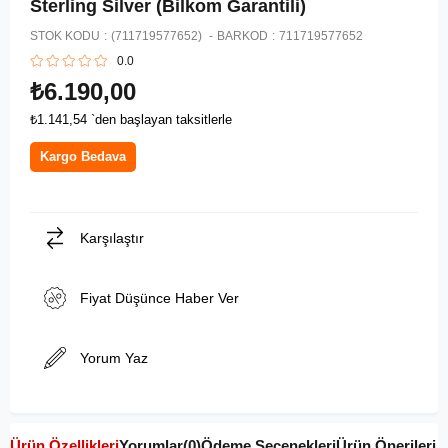
Sterling Silver (Bilkom Garantili)
STOK KODU
(711719577652)
BARKOD
:
711719577652
0.0
₺6.190,00
₺1.141,54
`den başlayan taksitlerle
Kargo Bedava
Karşılaştır
Fiyat Düşünce Haber Ver
Yorum Yaz
Ürün Özellikleri
Yorumlar
(0)
Ödeme Seçenekleri
Ürün Önerileri