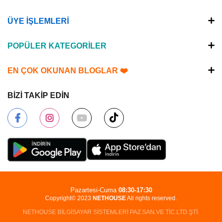
ÜYE İŞLEMLERİ
POPÜLER KATEGORİLER
EN ÇOK OKUNAN BLOGLAR ❤️
BİZİ TAKİP EDİN
Pazartesi-Cuma
08:30-17:30
Copyright© 2023
NETHOUSE
All rights reserved.
NETHOUSE BİLGİSAYAR SİSTEMLERİ PAZ.SAN.VE TİC.LTD.ŞTİ.