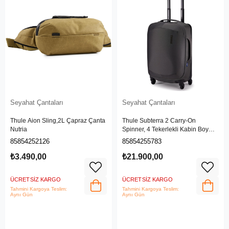
Seyahat Çantaları
Seyahat Çantaları
Thule Aion Sling,2L Çapraz Çanta
Thule Subterra 2 Carry-On
Nutria
Spinner, 4 Tekerlekli Kabin Boy
Valiz 35L, Vetiver Gray
85854252126
85854255783
₺3.490,00
₺21.900,00
ÜCRETSIZ KARGO
ÜCRETSIZ KARGO
Tahmini Kargoya Teslim:
Tahmini Kargoya Teslim:
Aynı Gün
Aynı Gün