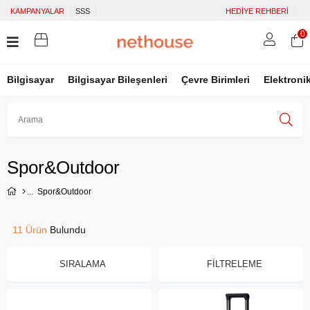
KAMPANYALAR
SSS
HEDİYE REHBERİ
0
Bilgisayar
Bilgisayar Bileşenleri
Çevre Birimleri
Elektroni
Üye Girişi
Üye Ol
Facebook İle Bağlan
Spor&Outdoor
Google İle Bağlan
Spor&Outdoor
11 Ürün
SIRALAMA
FILTRELEME