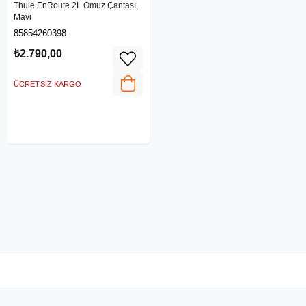
Thule EnRoute 2L Omuz Çantası,
Mavi
85854260398
₺2.790,00
ÜCRETSIZ KARGO