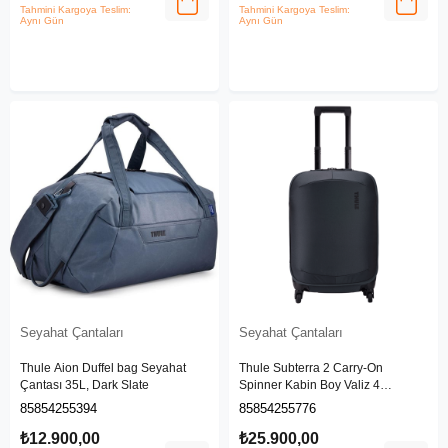
Tahmini Kargoya Teslim:
Tahmini Kargoya Teslim:
Aynı Gün
Aynı Gün
Seyahat Çantaları
Seyahat Çantaları
Thule Aion Duffel bag Seyahat
Thule Subterra 2 Carry-On
Çantası 35L, Dark Slate
Spinner Kabin Boy Valiz 4
Tekerlekli 55cm, Koyu Gri
85854255394
85854255776
₺12.900,00
₺25.900,00