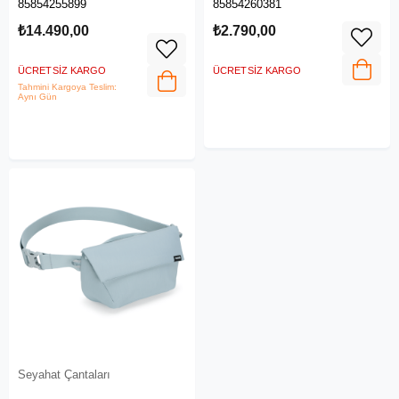
85854255899
85854260381
₺14.490,00
₺2.790,00
ÜCRETSIZ KARGO
ÜCRETSIZ KARGO
Tahmini Kargoya Teslim:
Aynı Gün
Seyahat Çantaları