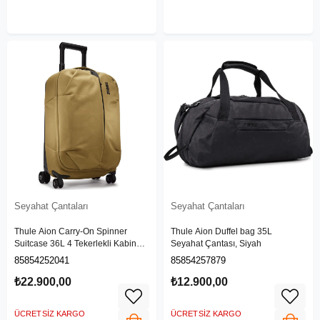
Seyahat Çantaları
Seyahat Çantaları
Thule Aion Carry-On Spinner
Thule Aion Duffel bag 35L
Suitcase 36L 4 Tekerlekli Kabin
Seyahat Çantası, Siyah
Boy Valiz, Nutria
85854252041
85854257879
₺22.900,00
₺12.900,00
ÜCRETSIZ KARGO
ÜCRETSIZ KARGO